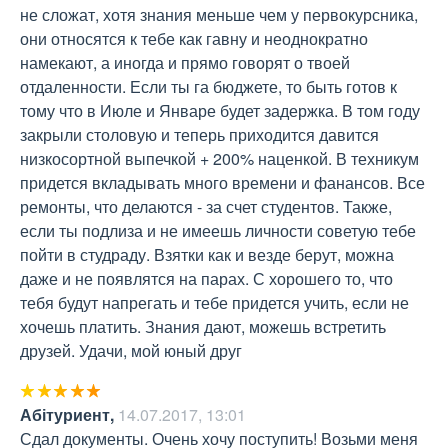
не сложат, хотя знания меньше чем у первокурсника, 
они относятся к тебе как гавну и неоднократно 
намекают, а иногда и прямо говорят о твоей 
отдаленности. Если ты га бюджете, то быть готов к 
тому что в Июле и Январе будет задержка. В том году 
закрыли столовую и теперь приходится давится 
низкосортной выпечкой + 200% наценкой. В техникум 
придется вкладывать много времени и фанансов. Все 
ремонты, что делаются - за счет студентов. Также, 
если ты подлиза и не имеешь личности советую тебе 
пойти в студраду. Взятки как и везде берут, можна 
даже и не появлятся на парах. С хорошего то, что 
тебя будут напрегать и тебе придется учить, если не 
хочешь платить. Знания дают, можешь встретить 
друзей. Удачи, мой юный друг
Абітуриент
,
14.07.2017, 13:01
Сдал документы. Очень хочу поступить! Возьми меня 