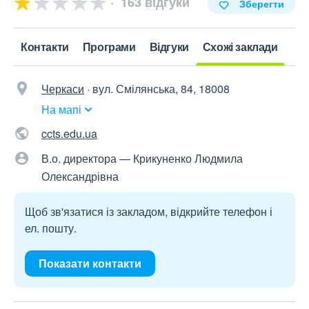
163 відгуки
Зберегти
Контакти
Програми
Відгуки
Схожі заклади
Черкаси
·
вул. Смілянська, 84, 18008
На мапі
ccts.edu.ua
В.о. директора — Крикуненко Людмила
Олександрівна
Щоб зв'язатися із закладом, відкрийте телефон і
ел. пошту.
Показати контакти