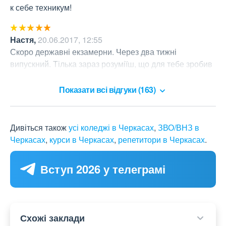
к себе техникум!
Настя
,
20.06.2017, 12:55
Скоро державні екзамерни. Через два тижні 
випускний. Тілька зараз розуміїш, що для тебе зробив 
технікум, дякую Вам викладачі.
Показати всі відгуки (163)
Дивіться також
усі коледжі в Черкасах
,
ЗВО/ВНЗ в
Черкасах
,
курси в Черкасах
,
репетитори в Черкасах
.
Вступ 2026 у телеграмі
Схожі заклади