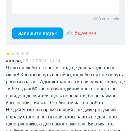
1000
символів
або
Відмінити
Залишити відгук
abhjsa
,
22.12.2021, 14:44
Якщо ви любите терпіти - тоді це для вас ідеальне 
місце! Хабарі беруть спокійно, іноді без них не беруть 
роботи взагалі. Адміністрація сама висунула схему, де 
ти без здачі 50 грн на благодійний внесок навіть не 
підійдеш до вчителя щось перездати, бо це займає 
його особистий час. Особистий час на роботі.

Не дай Боже ти сором'язливий і не дуже розумний - 
відразу станеш посміховиськом навіть не для своїх 
одногрупників, а для самого вчителя. Викликають 
слабких до дошки і змушують відповідати на питання, 