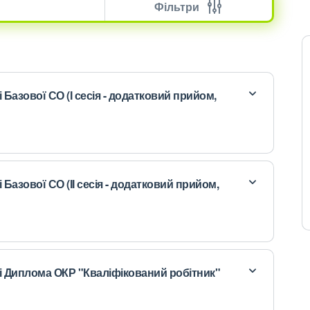
Фільтри
 Базової СО (І сесія - додатковий прийом,
 Базової СО (ІІ сесія - додатковий прийом,
ві Диплома ОКР "Кваліфікований робітник"