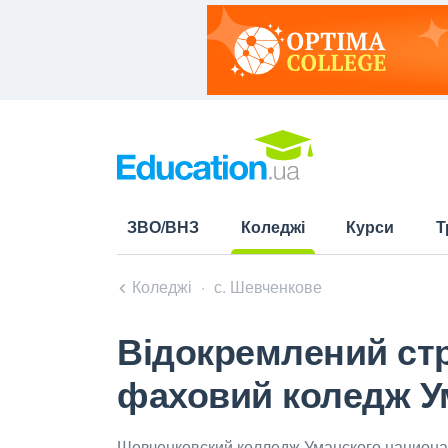
ЗВО/ВНЗ
Коледжі
Курси
Т
(current)
Коледжі
с. Шевченкове
Відокремлений стр
фаховий коледж Ум
Шевченковский колледж Уманского национа