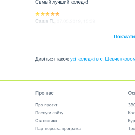
Свмый лучший коледж!
Саша П.
,
07.05.2019, 15:39
Кращого коледжу в Україні немає
Показати 
Дивіться також
усі коледжі в с. Шевченково
Про нас
Ос
Про проєкт
ЗВ
Послуги сайту
Кол
Статистика
Ку
Партнерська програма
Тре