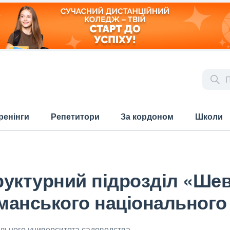
ренінги
Репетитори
За кордоном
Школи
уктурний підрозділ «Шев
анського національного 
льного университета садоводства