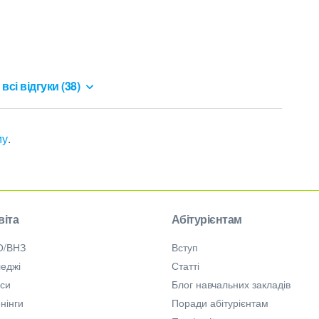
всі відгуки (38)
му
.
віта
Абітурієнтам
О/ВНЗ
Вступ
еджі
Статті
рси
Блог навчальних закладів
нінги
Поради абітурієнтам