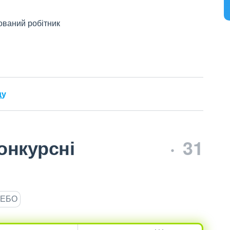
ований робітник
ду
онкурсні
31
ЄДЕБО