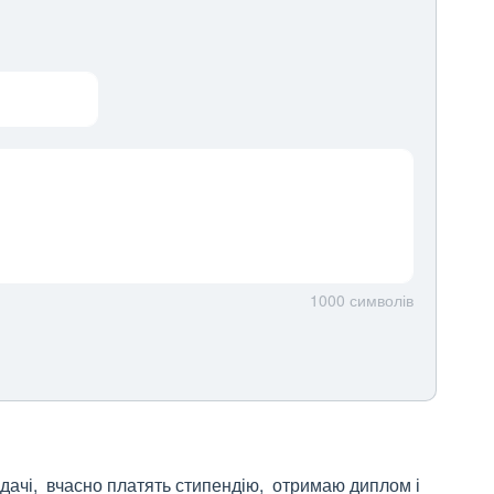
1000
символів
ачі,  вчасно платять стипендію,  отримаю диплом і 