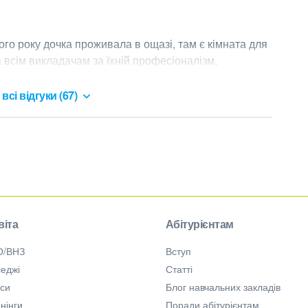
го року дочка проживала в ощазі, там є кімната для 
 всім викладачам за їхній професіоналізм, 
всі відгуки (67)
віта
Абітурієнтам
О/ВНЗ
Вступ
еджі
Статті
рси
Блог навчальних закладів
нінги
Поради абітурієнтам