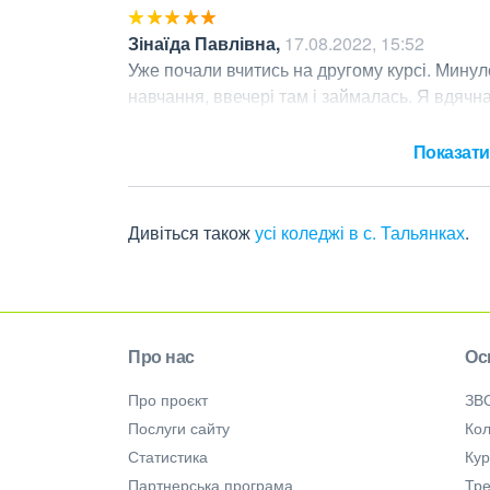
Зінаїда Павлівна
,
17.08.2022, 15:52
Уже почали вчитись на другому курсі. Минуло
навчання, ввечері там і займалась. Я вдячна
терплячість та добре серце
Показати 
Дивіться також
усі коледжі в с. Тальянках
.
Про нас
Ос
Про проєкт
ЗВ
Послуги сайту
Кол
Статистика
Ку
Партнерська програма
Тре