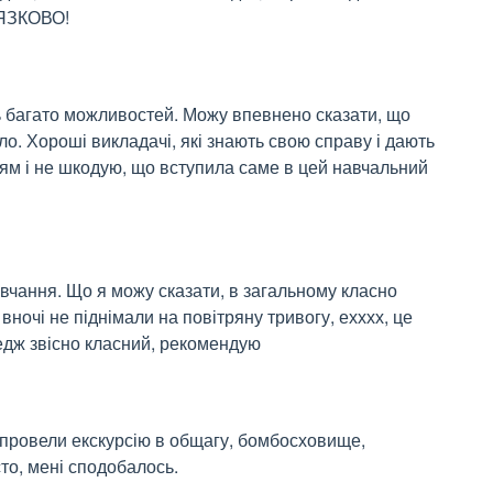
'ЯЗКОВО!
 багато можливостей. Можу впевнено сказати, що 
о. Хороші викладачі, які знають свою справу і дають 
ям і не шкодую, що вступила саме в цей навчальний 
чання. Що я можу сказати, в загальному класно 
вночі не піднімали на повітряну тривогу, ехххх, це 
ледж звісно класний, рекомендую 
 провели екскурсію в общагу, бомбосховище, 
сто, мені сподобалось.