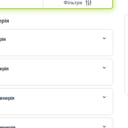
Фільтри
ерія
рія
ерія
женерія
женерія