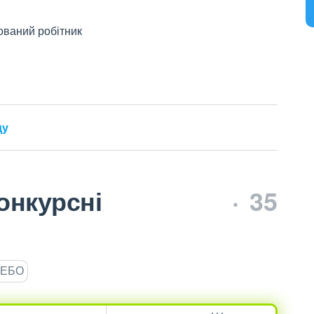
ований робітник
ду
онкурсні
35
ЄДЕБО