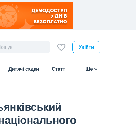
Увійти
Дитячі садки
Статті
Ще
ьянківський
національного