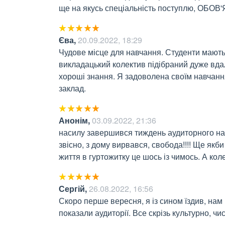
ще на якусь спеціальність поступлю, ОБОВ
Єва
,
20.09.2022, 18:29
Чудове місце для навчання. Студенти мають
викладацький колектив підібраний дуже вдал
хороші знання. Я задоволена своїм навчанн
заклад.
Анонім
,
03.09.2022, 21:36
насилу завершився тиждень аудиторного нав
звісно, з дому вирвався, свобода!!!! Ще якби 
життя в гуртожитку це шось із чимось. А ко
Сергій
,
26.08.2022, 16:56
Скоро перше вересня, я із сином їздив, нам
показали аудиторії. Все скрізь культурно, чи