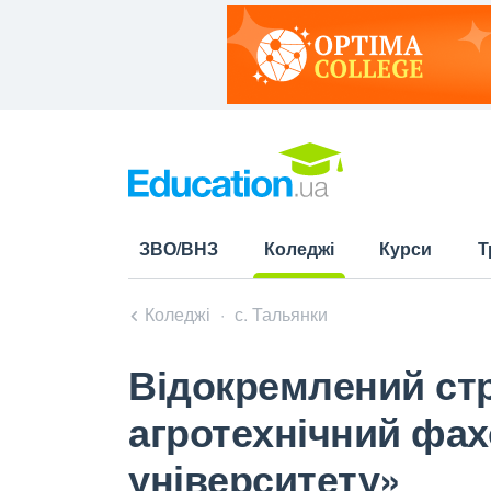
ЗВО/ВНЗ
Коледжі
Курси
Т
(current)
Коледжі
с. Тальянки
Відокремлений стр
агротехнічний фах
університету»