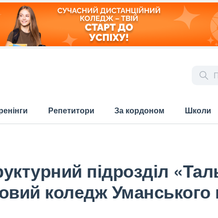
ренінги
Репетитори
За кордоном
Школи
уктурний підрозділ «Тал
овий коледж Уманського 