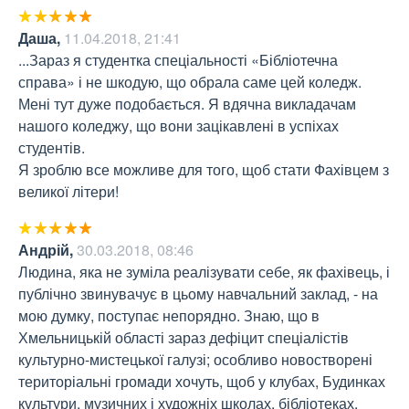
Даша
,
11.04.2018, 21:41
...Зараз я студентка спеціальності «Бібліотечна 
справа» і не шкодую, що обрала саме цей коледж. 
Мені тут дуже подобається. Я вдячна викладачам 
нашого коледжу, що вони зацікавлені в успіхах 
студентів.

Я зроблю все можливе для того, щоб стати Фахівцем з 
великої літери!
Андрій
,
30.03.2018, 08:46
Людина, яка не зуміла реалізувати себе, як фахівець, і 
публічно звинувачує в цьому навчальний заклад, - на 
мою думку, поступає непорядно. Знаю, що в 
Хмельницькій області зараз дефіцит спеціалістів 
культурно-мистецької галузі; особливо новостворені 
територіальні громади хочуть, щоб у клубах, Будинках 
культури, музичних і художніх школах, бібліотеках, 