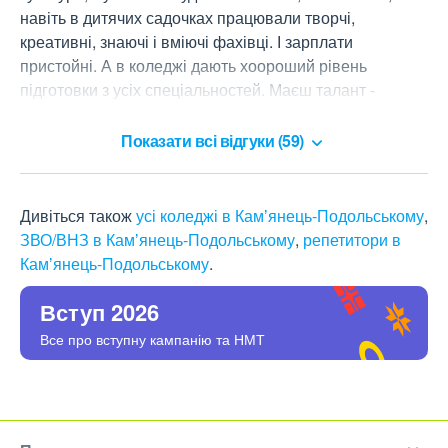
навіть в дитячих садочках працювали творчі, 
креативні, знаючі і вміючі фахівці. І зарплати 
пристойні. А в коледжі дають хоороший рівень 
підготовки з усіх спеціальностей. Маєш талант - 
вступай до коледжу культури і мистецтв!
Показати всі відгуки (59)
Дивіться також
усі коледжі в Камʼянець-Подольському
,
ЗВО/ВНЗ в Камʼянець-Подольському
,
репетитори в
Камʼянець-Подольському
.
Вступ 2026
Все про вступну кампанію та НМТ