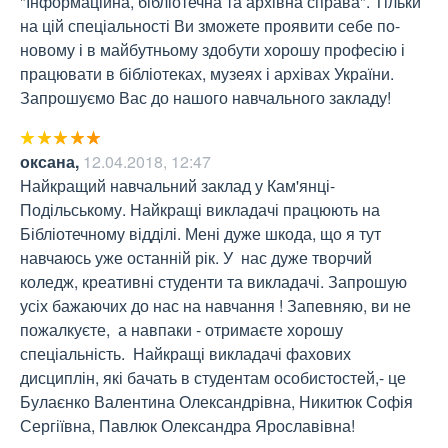
"Інформаційна, бібліотечна та архівна справа". Тільки 
на цій спеціальності Ви зможете проявити себе по-
новому і в майбутньому здобути хорошу професію і 
працювати в бібліотеках, музеях і архівах України. 
Запрошуємо Вас до нашого навчального закладу!
оксана
,
12.04.2018, 12:47
Найкращий навчальний заклад у Кам'янці-
Подільському. Найкращі викладачі працюють на 
Бібліотечному відділі. Мені дуже шкода, що я тут  
навчаюсь уже останній рік. У  нас дуже творчий 
коледж, креативні студенти та викладачі. Запрошую 
усіх бажаючих до нас на навчання ! Запевняю, ви не 
пожалкуєте,  а навпаки - отримаєте хорошу 
спеціальність.  Найкращі викладачі фахових 
дисциплін, які бачать в студентам особистостей,- це 
Булаєнко Валентина Олександрівна, Никитюк Софія 
Сергіївна, Павлюк Олександра Ярославівна!