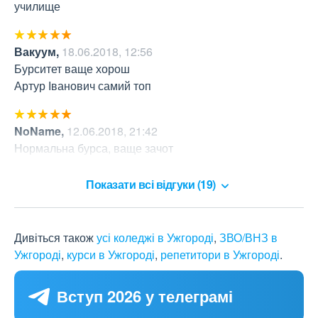
училище
Вакуум
,
18.06.2018, 12:56
Бурситет ваще хорош

Артур Іванович самий топ
NoName
,
12.06.2018, 21:42
Нормальна бурса, ваще зачот

 Артур Іванович - ТОП
Показати всі відгуки (19)
Дивіться також
усі коледжі в Ужгороді
,
ЗВО/ВНЗ в
Ужгороді
,
курси в Ужгороді
,
репетитори в Ужгороді
.
Вступ 2026 у телеграмі