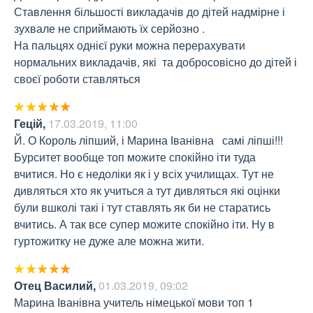
Ставлення більшості викладачів до дітей надмірне і 
зухвале не сприймають їх серйозно .

На пальцях однієї руки можна перерахувати 
нормальних викладачів, які  та добросовісно до дітей і 
своєї роботи ставляться
Гецій
,
17.03.2019, 11:00
Й. О Король ліпший, і Марина Іванівна   самі ліпші!!! 
Бурситет вообще топ можите спокійно іти туда 
вчитися. Но є недоліки як і у всіх училищах. Тут не 
дивляться хто як учиться а тут дивляться які оцінки 
були вшколі такі і тут ставлять як би не старатись 
вчитись. А так все супер можите спокійно іти. Ну в 
гуртожитку не дуже але можна жити.
Отец Василий
,
01.03.2019, 09:02
Марина Іванівна учитель німецької мови топ 1 