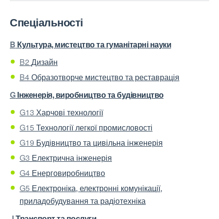
Спеціальності
B
Культура, мистецтво та гуманітарні науки
B2
Дизайн
B4
Образотворче мистецтво та реставрація
G
Інженерія, виробництво та будівництво
G13
Харчові технології
G15
Технології легкої промисловості
G19
Будівництво та цивільна інженерія
G3
Електрична інженерія
G4
Енерговиробництво
G5
Електроніка, електронні комунікації,
приладобудування та радіотехніка
J
Транспорт та послуги