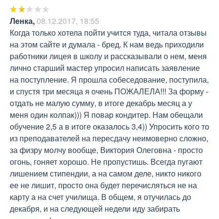
Ленка
,
08.12.2017, 18:55
Когда только хотела пойти учится туда, читала отзывы 
на этом сайте и думала - бред. К нам ведь приходили 
работники лицея в школу и рассказывали о нем, меня 
лично старший мастер упросил написать заявление 
на поступление. Я прошла собеседование, поступила, 
и спустя три месяца я очень ПОЖАЛЕЛА!!! За форму - 
отдать не малую сумму, в итоге декабрь месяц а у 
меня один колпак))) Я повар кондитер. Нам обещали 
обучение 2,5 а в итоге оказалось 3,4)) Упросить кого то 
из преподавателей на пересдачу неимоверно сложно, 
за физру молчу вообще, Виктория Олеговна - просто 
огонь, гоняет хорошо. Не пропустишь. Всегда пугают 
лишением стипендии, а на самом деле, никто никого 
ее не лишит, просто она будет перечисляться не на 
карту а на счет училища. В общем, я отучилась до 
декабря, и на следующей недели иду забирать 