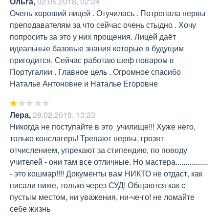
Ольга
,
02.05.2018, 02:24
Очень хороший лицей . Отучилась . Потрепала нервы 
преподавателям за что сейчас очень стыдно . Хочу 
попросить за это у них прощения. Лицей даёт  
идеальные базовые знания которые в будущим 
пригодится. Сейчас работаю шеф поваром в 
Португалии . Главное цель . Огромное спасибо 
Наталье Антоновне и Наталье Егоровне
Лера
,
28.02.2018, 13:23
Никогда не поступайте в это  училище!!! Хуже него, 
только конслагерь! Трепают нервы, грозят 
отчислением, упрекают за стипендию, по поводу 
учителей - они там все отличные. Но мастера................. 
- это кошмар!!!! Документы вам НИКТО не отдаст, как 
писали ниже, только через СУД! Общаются как с 
пустым местом, ни уважения, ни-че-го! не ломайте 