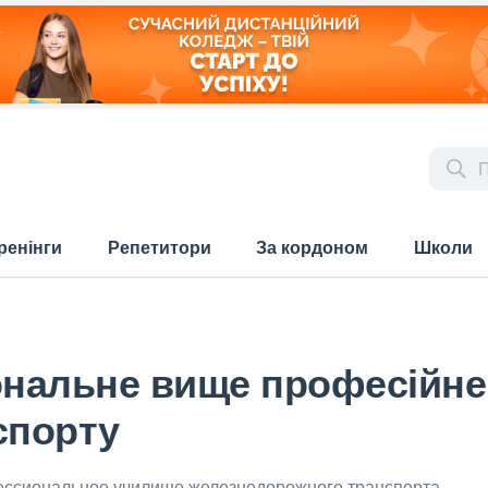
ренінги
Репетитори
За кордоном
Школи
іональне вище професійн
спорту
ссиональное училище железнодорожного транспорта