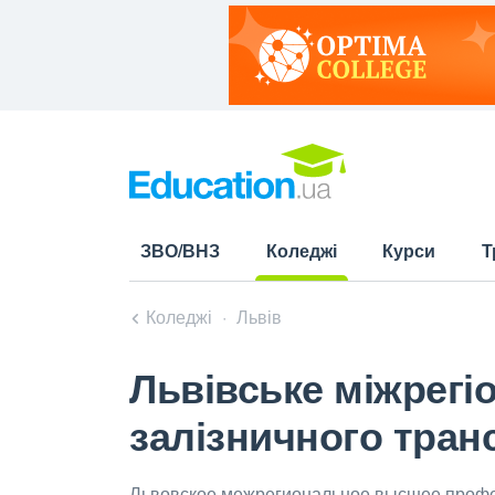
ЗВО/ВНЗ
Коледжі
Курси
Т
(current)
Коледжі
Львів
Львівське міжрег
залізничного тран
Львовское межрегиональное высшее профе