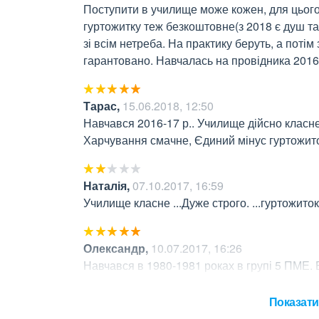
Поступити в училище може кожен, для цього 
гуртожитку теж безкоштовне(з 2018 є душ та
зі всім нетреба. На практику беруть, а поті
гарантовано. Навчалась на провідника 2016-
Тарас
,
15.06.2018, 12:50
Навчався 2016-17 р.. Училище дійсно класне.
Харчування смачне, Єдиний мінус гуртожито
Наталія
,
07.10.2017, 16:59
Училище класне ...Дуже строго. ...гуртожиток
Олександр
,
10.07.2017, 16:26
Навчався в 1980-1981 роках в групі 5 ПМЕ. 
хороші.
Показати 