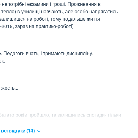
непотрібні екзамини і гроші. Проживання в 
 тепло) в училищі навчають, але особо напрягатись 
м залишишся на роботі, тому подальше життя 
2018, зараз на практико-роботі)
 Педагоги вчать, і тримають дисципліну. 
к.
 жесть...
Багато років пройшло, та залишились спогади- тільки 
всі відгуки (14)