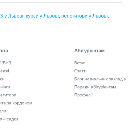
З у Львові
,
курси у Львові
,
репетитори у Львові
.
віта
Абітурієнтам
О/ВНЗ
Вступ
еджі
Статті
рси
Блог навчальних закладів
нінги
Поради абітурієнтам
петитори
Професії
іта за кордоном
оли
ячі садки