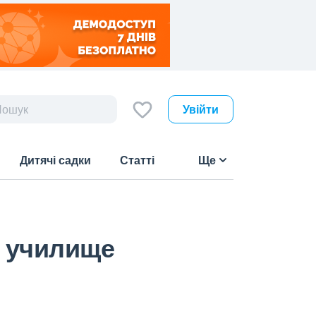
Увійти
Дитячі садки
Статті
Ще
е училище