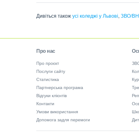
Дивіться також
усі коледжі у Львові
,
ЗВО/ВН
Про нас
Ос
Про проєкт
ЗВ
Послуги сайту
Кол
Статистика
Ку
Партнерська програма
Тре
Відгуки клієнтів
Ре
Контакти
Осв
Умови використання
Шк
Допомога задля перемоги
Дит