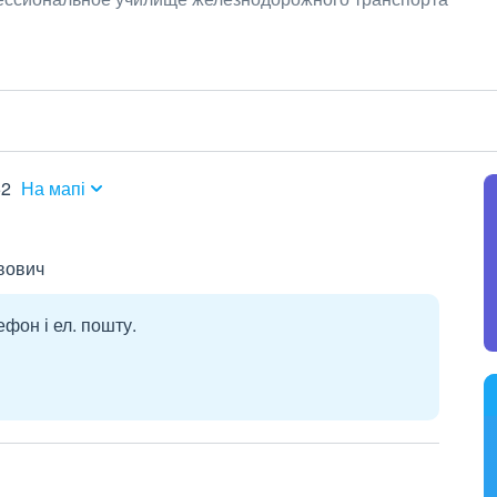
52
На мапі
вович
ефон і ел. пошту.