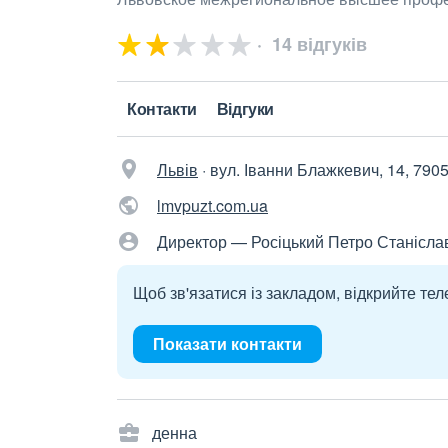
14 відгуків
Контакти
Відгуки
Львів
·
вул. Іванни Блажкевич, 14, 790
lmvpuzt.com.ua
Директор — Росіцький Петро Станісла
Щоб зв'язатися із закладом, відкрийте тел
Показати контакти
денна