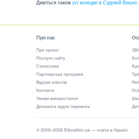
Дивіться також
усі коледжі в Судовій Вишні
.
Про нас
Ос
Про проєкт
ЗВ
Послуги сайту
Кол
Статистика
Ку
Партнерська програма
Тре
Відгуки клієнтів
Ре
Контакти
Осв
Умови використання
Шк
Допомога задля перемоги
Дит
© 2009–2026 Education.ua — освіта в Україні.