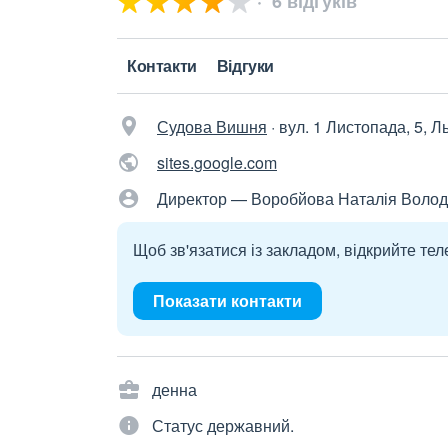
6 відгуків
Контакти
Відгуки
Судова Вишня
·
вул. 1 Листопада, 5, Л
sites.google.com
Директор — Воробйова Наталія Воло
Щоб зв'язатися із закладом, відкрийте тел
Показати контакти
денна
Статус державний.