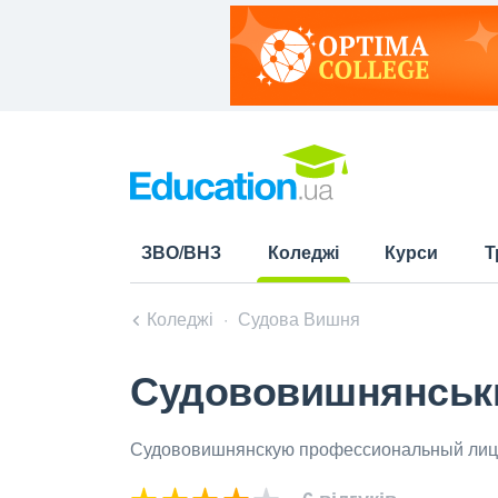
ЗВО/ВНЗ
Коледжі
Курси
Т
(current)
Коледжі
Судова Вишня
Судововишнянськи
Судововишнянскую профессиональный ли