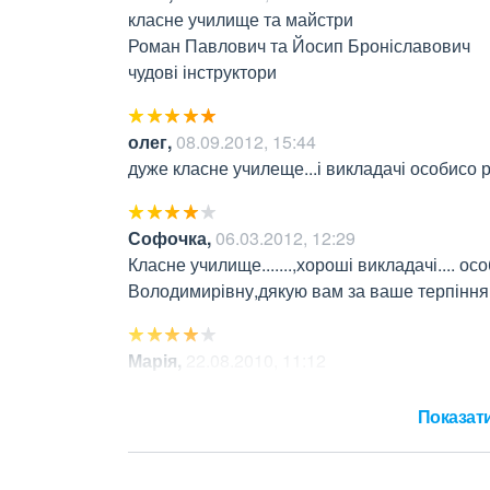
класне училище та майстри 

Роман Павлович та Йосип Броніславович

чудові інструктори
олег
,
08.09.2012, 15:44
дуже класне училеще...і викладачі особисо
Софочка
,
06.03.2012, 12:29
Класне училище.......,хороші викладачі.... ос
Володимирівну,дякую вам за ваше терпіння і 
Марія
,
22.08.2010, 11:12
Охота Галина Романівна -найкращий праців
Показати