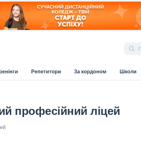
ренінги
Репетитори
За кордоном
Школи
й професійний ліцей
цей