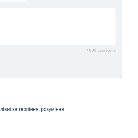
1000
символів
вні за терпіння, розуміння 
