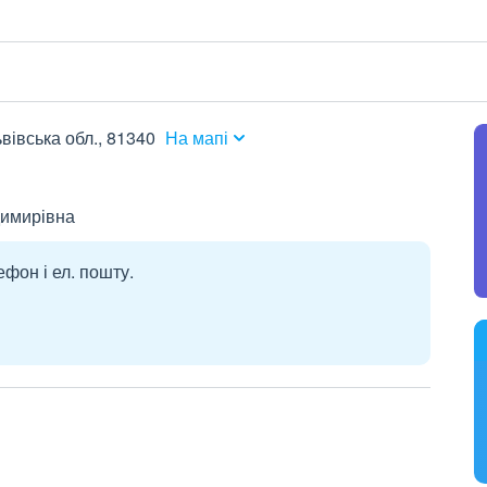
ьвівська обл., 81340
На мапі
димирівна
ефон і ел. пошту.