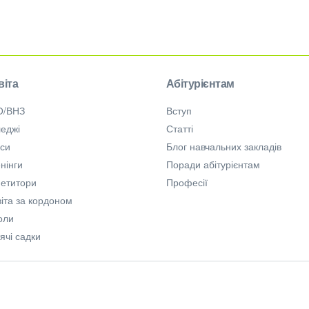
віта
Абітурієнтам
О/ВНЗ
Вступ
еджі
Статті
рси
Блог навчальних закладів
нінги
Поради абітурієнтам
петитори
Професії
іта за кордоном
оли
ячі садки