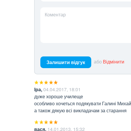
Коментар
або
Відмінити
Залишити відгук
Іра
,
04.04.2017, 18:01
дуже хороше училеще 

особливо хочеться подякувати Галині Михайлі
а також дякую всі викладачам за старання
вася
,
14.01.2013, 15:32