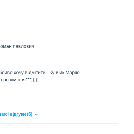
 роман павлович
обливо хочу відмітити - Кунчик Марію 
розуміння***)))))
ник закладу!
 всі відгуки (6)