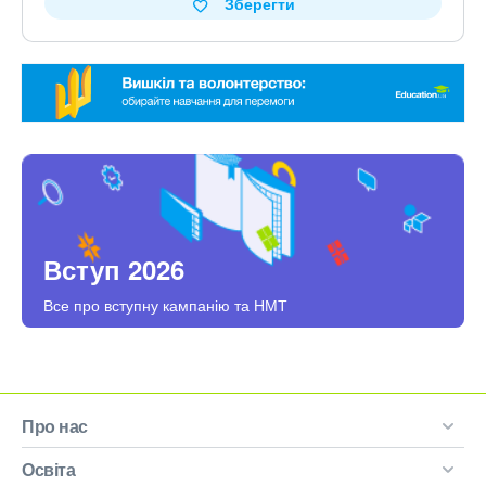
Зберегти
Вступ 2026
Все про вступну кампанію та НМТ
Про нас
Освіта