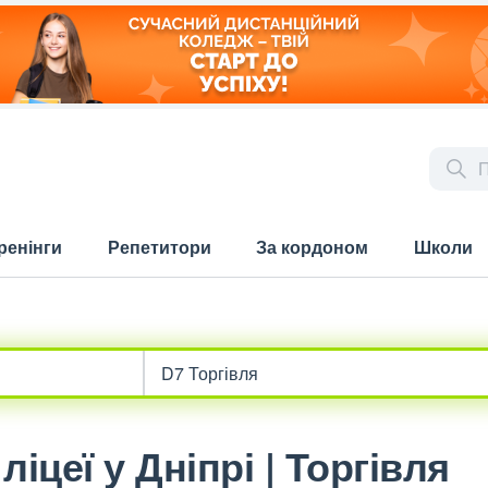
ренінги
Репетитори
За кордоном
Школи
іцеї у Дніпрі | Торгівля