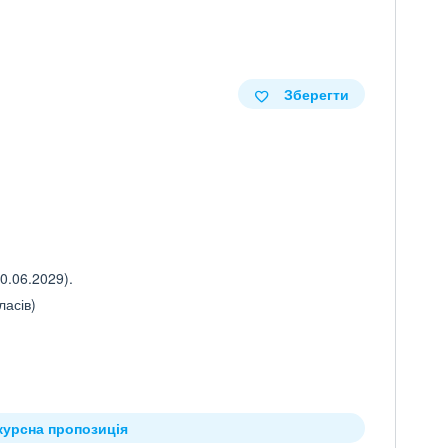
Зберегти
.
0.06.2029).
ласів)
курсна пропозиція