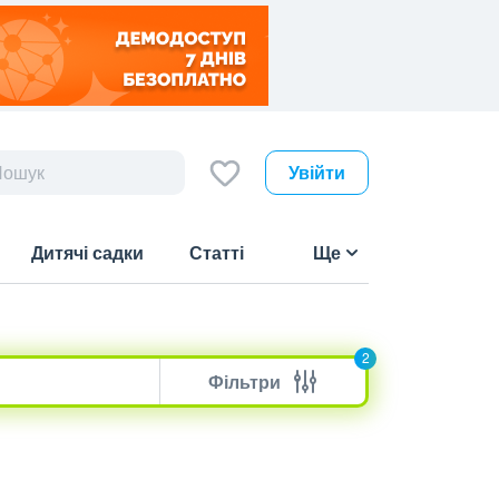
Увійти
Дитячі садки
Статті
Ще
2
Фільтри