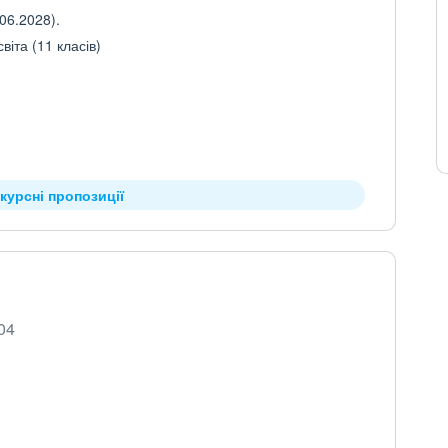
06.2028).
іта (11 класів)
курсні пропозиції
504