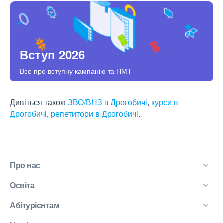
Вступ 2026
Все про вступну кампанію та НМТ
Дивіться також
ЗВО/ВНЗ в Дрогобичі
,
курси в
Дрогобичі
,
репетитори в Дрогобичі
.
Про нас
Освіта
Абітурієнтам