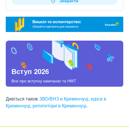
Зберегти
Вступ 2026
Все про вступну кампанію та НМТ
Дивіться також
ЗВО/ВНЗ в Кременчуці
,
курси в
Кременчуці
,
репетитори в Кременчуці
.