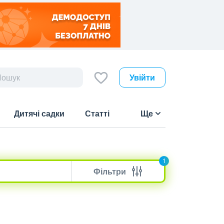
Увійти
Дитячі садки
Статті
Ще
1
Фільтри