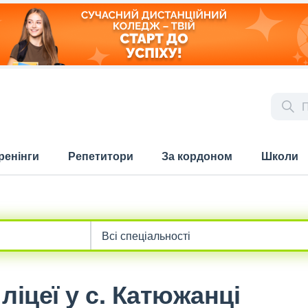
ренінги
Репетитори
За кордоном
Школи
ліцеї у с. Катюжанці