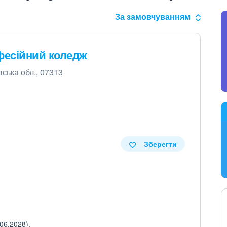
За замовчуванням
фесійний коледж
вська обл., 07313
Зберегти
06.2028).