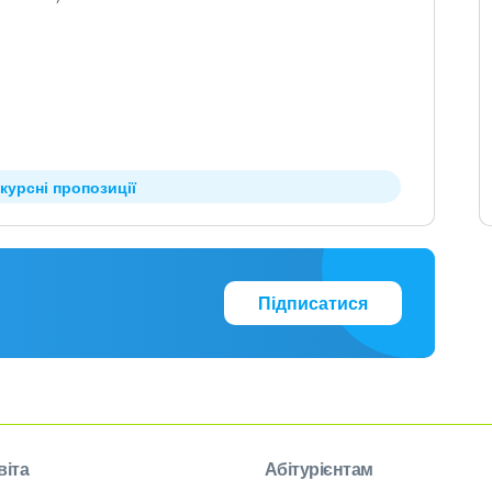
курсні пропозиції
Підписатися
віта
Абітурієнтам