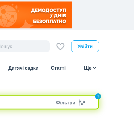
Увійти
Дитячі садки
Статті
Ще
1
Фільтри