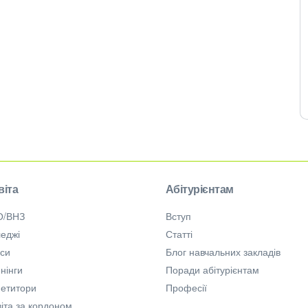
віта
Абітурієнтам
О/ВНЗ
Вступ
еджі
Статті
рси
Блог навчальних закладів
нінги
Поради абітурієнтам
петитори
Професії
іта за кордоном