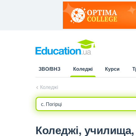
ЗВО/ВНЗ
Коледжі
Курси
Т
(current)
Коледжі
Коледжі, училища, л