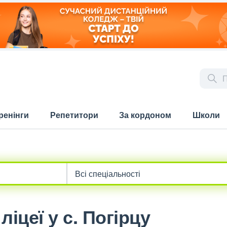
ренінги
Репетитори
За кордоном
Школи
іцеї у с. Погірцу