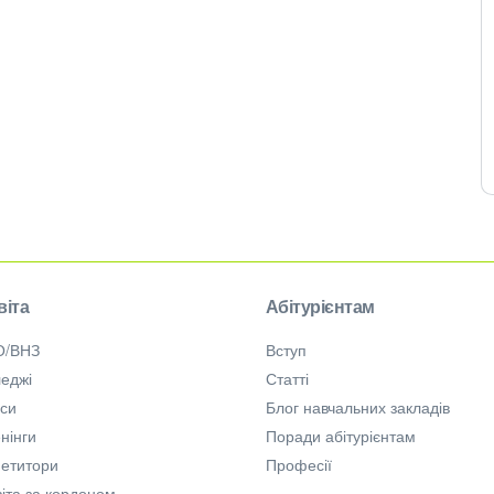
віта
Абітурієнтам
О/ВНЗ
Вступ
еджі
Статті
рси
Блог навчальних закладів
нінги
Поради абітурієнтам
петитори
Професії
іта за кордоном