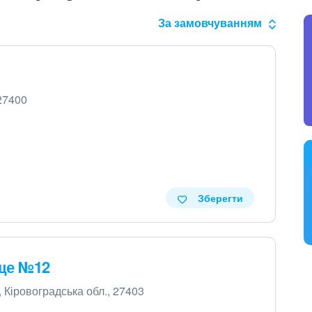
За замовчуванням
 27400
Зберегти
ще №12
, Кіровоградська обл., 27403