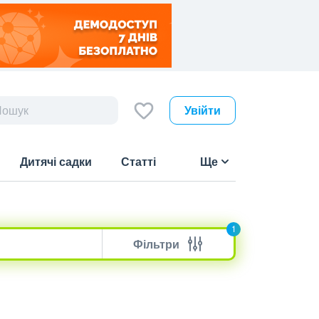
Увійти
Дитячі садки
Статті
Ще
1
Фільтри