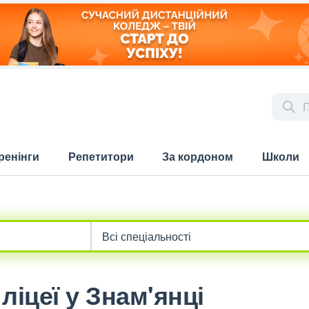
ренінги
Репетитори
За кордоном
Школи
ліцеї у Знам'янці