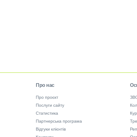
Про нас
Ос
Про проєкт
ЗВ
Послуги сайту
Кол
Статистика
Ку
Партнерська програма
Тре
Відгуки клієнтів
Ре
Контакти
Осв