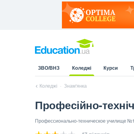
ЗВО/ВНЗ
Коледжі
Курси
Т
(current)
Коледжі
Знам'янка
Професійно-техні
Профессионально-техническое училище №