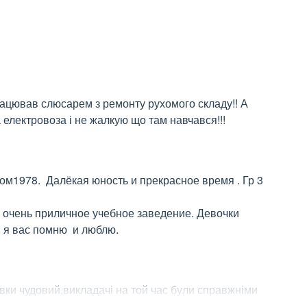
ацював слюсарем з ремонту рухомого складу!! А 
електровоза і не жалкую що там навчався!!!
ом1978.  Далёкая юность и прекрасное время . Гр 3  
 очень приличное учебное заведение. Девочки  
 я вас помню  и люблю.
вки чудовий,викладачі на той час були справжніми 