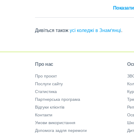
Показати 
Дивіться також
усі коледжі в Знам'янці
.
Про нас
Ос
Про проєкт
ЗВ
Послуги сайту
Кол
Статистика
Ку
Партнерська програма
Тре
Відгуки клієнтів
Ре
Контакти
Осв
Умови використання
Шк
Допомога задля перемоги
Дит