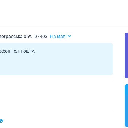
овоградська обл., 27403
На мапі
ефон і ел. пошту.
ду