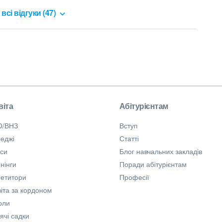
всі відгуки (47)
віта
Абітурієнтам
О/ВНЗ
Вступ
еджі
Статті
рси
Блог навчальних закладів
нінги
Поради абітурієнтам
петитори
Професії
іта за кордоном
оли
ячі садки