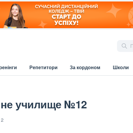
ренінги
Репетитори
За кордоном
Школи
чне училище №12
12