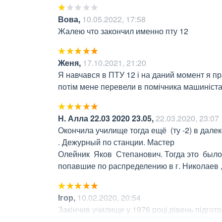
Вова
,
10.05.2022, 17:58
Жалею что закончил именно пту 12
Женя
,
17.10.2021, 21:20
Я навчався в ПТУ 12 і на даний момент я пр
потім мене перевели в помічника машиніста 
Н. Алла 22.03 2020 23.05
,
22.03.2020, 23:07
Окончила училище тогда ещё  (ту -2) в далек
. Дежурный по станции. Мастер   

Олейник  Яков  Степанович. Тогда это  было
попавшие по распределению в г. Николаев ,
Ігор
,
10.02.2020, 20:54
Закінчив училище у 1976 році,рівень підгото
професіоналами.