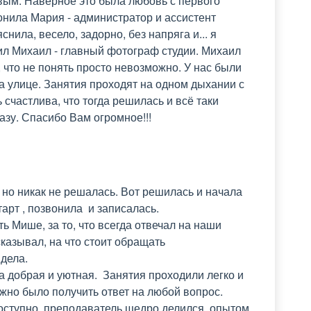
ым. Наверное это была любовь с первого 
онила Мария - администратор и ассистент 
ила, весело, задорно, без напряга и... я 
ил Михаил - главный фотограф студии. Михаил 
что не понять просто невозможно. У нас были 
а улице. Занятия проходят на одном дыхании с 
счастлива, что тогда решилась и всё таки 
азу. Спасибо Вам огромное!!!
но никак не решалась. Вот решилась и начала 
рт , позвонила  и записалась.

 Мише, за то, что всегда отвечал на наши 
азывал, на что стоит обращать 
ела.

 добрая и уютная.  Занятия проходили легко и 
жно было получить ответ на любой вопрос.

ступно, преподаватель щедро делился  опытом.
