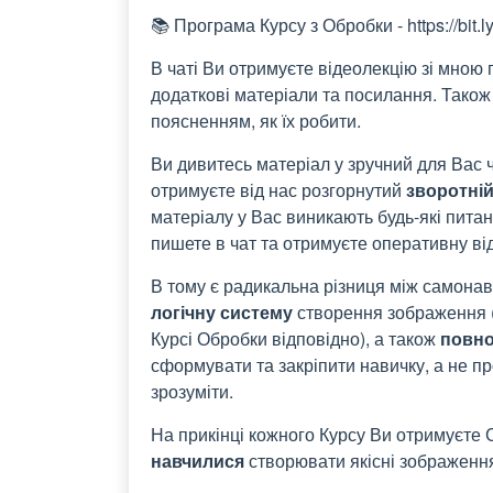
📚
Програма Курсу з Обробки - https://bit.l
В чаті Ви отримуєте відеолекцію зі мною 
додаткові матеріали та посилання. Тако
поясненням, як їх робити.
Ви дивитесь матеріал у зручний для Вас 
отримуєте від нас розгорнутий
зворотній
матеріалу у Вас виникають будь-які питан
пишете в чат та отримуєте оперативну ві
В тому є радикальна різниця між самона
логічну систему
створення зображення (н
Курсі Обробки відповідно), а також
повно
сформувати та закріпити навичку, а не пр
зрозуміти.
На прикінці кожного Курсу Ви отримуєте С
навчилися
створювати якісні зображення,