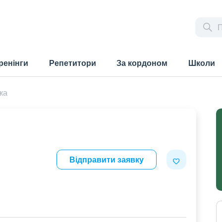
ренінги
Репетитори
За кордоном
Школи
ка
Відправити заявку