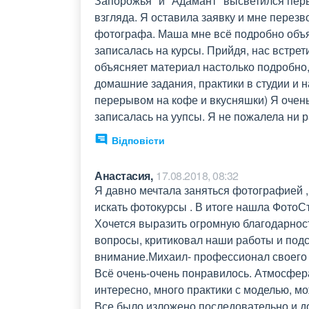
Запорожья" и "Адамант" высветился перв
взгляда. Я оставила заявку и мне перезв
фотографа. Маша мне всё подробно объясн
записалась на курсы. Прийдя, нас встрет
объясняет материал настолько подробно, 
домашние задания, практики в студии и н
перерывом на кофе и вкусняшки) Я очень 
записалась на уупсы. Я не пожалела ни р
Відповісти
Анастасия,
17.08.2018, 08:32
Я давно мечтала заняться фотографией , 
искать фотокурсы . В итоге нашла ФотоСта
Хочется выразить огромную благодарность
вопросы, критиковал наши работы и подск
внимание.Михаил- профессионал своего д
Всё очень-очень понравилось. Атмосфера
интересно, много практики с моделью, мо
Все было изложено последовательно и до