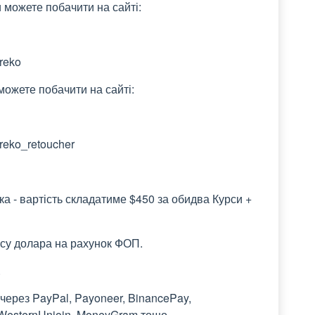
 можете побачити на сайті:
ereko
ожете побачити на сайті:
ereko_retoucher
 - вартість складатиме $450 за обидва Курси +
рсу долара на рахунок ФОП.
.
через PayPal, Payoneer, BinancePay,
WesternUnioin, MoneyGram тощо.