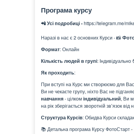
Програма курсу
📲 Усі подробиці -
https://telegram.me/mik
Наразі в нас є 2 основних Курси - 📸
Фот
Формат
: Онлайн
Кількість людей в групі
:
Індивідуально 
Як проходить
:
При вступі на Курс ми створюємо для Вас о
Ви не чекаєте групу, ніхто Вас не підган
навчання
- цілком
індивідуальний
, Ви 
на рік зберігається зворотній звʼязок від н
Структура Курсів
: Обидва Курси складаю
📚
Детальна програма Курсу ФотоСтарт - http