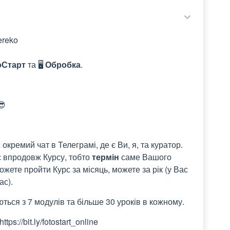
ereko
оСтарт
та 🖥️
Обробка
.
😎
кремий чат в Телеграмі, де є Ви, я, та куратор.
яє впродовж Курсу, тобто
термін
саме Вашого
можете пройти Курс за місяць, можете за рік (у Вас
ас).
ться з 7 модулів та більше 30 уроків в кожному.
s://bit.ly/fotostart_online