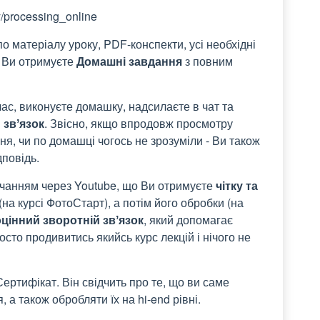
y/processing_online
по матеріалу уроку, PDF-конспекти, усі необхідні
ж Ви отримуєте
Домашні завдання
з повним
час, виконуєте домашку, надсилаєте в чат та
 звʼязок
. Звісно, якщо впродовж просмотру
ня, чи по домашці чогось не зрозуміли - Ви також
дповідь.
вчанням через Youtube, що Ви отримуєте
чітку та
а курсі ФотоСтарт), а потім його обробки (на
цінний зворотній звʼязок
, який допомагає
осто продивитись якийсь курс лекцій і нічого не
ертифікат. Він свідчить про те, що ви саме
 а також обробляти їх на hi-end рівні.