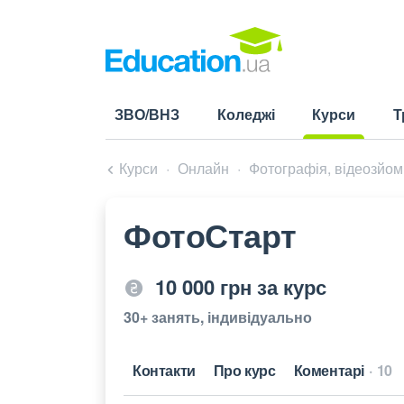
ЗВО/ВНЗ
Коледжі
Курси
Т
(current)
Курси
Онлайн
Фотографія, відеозйом
ФотоСтарт
10 000 грн за курс
30+ занять, індивідуально
Контакти
Про курс
Коментарі
10