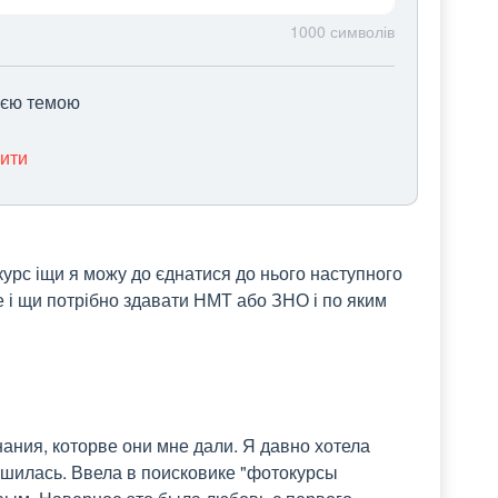
1000
символів
цією темою
нити
курс іщи я можу до єднатися до нього наступного 
 і щи потрібно здавати НМТ або ЗНО і по яким 
ания, которве они мне дали. Я давно хотела 
ешилась. Ввела в поисковике "фотокурсы 