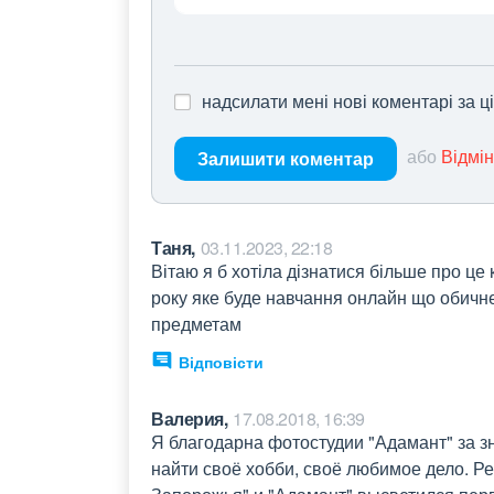
надсилати мені нові коментарі за 
або
Відмі
Залишити коментар
Таня,
03.11.2023, 22:18
Вітаю я б хотіла дізнатися більше про це 
року яке буде навчання онлайн що обичне
предметам
Відповісти
Валерия,
17.08.2018, 16:39
Я благодарна фотостудии "Адамант" за зн
найти своё хобби, своё любимое дело. Р