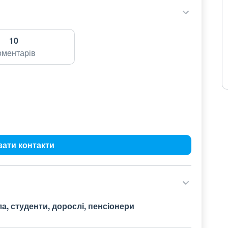
10
оментарів
зати контакти
а, студенти, дорослі, пенсіонери