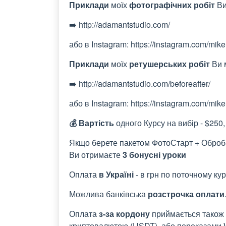
Приклади
моїх
фотографічних робіт
Ви
➡️ http://adamantstudio.com/
або в Instagram: https://instagram.com/mik
Приклади
моїх
ретушерських робіт
Ви м
➡️ http://adamantstudio.com/beforeafter/
або в Instagram: https://instagram.com/mik
💰 Вартість
одного Курсу на вибір - $250,
Якщо берете пакетом ФотоСтарт + Обробка
Ви отримаєте
3 бонусні уроки
Оплата
в Україні
- в грн по поточному ку
Можлива банківська
розстрочка оплати
Оплата
з-за кордону
приймається також 
криптовалютою (USDT), або переказами 