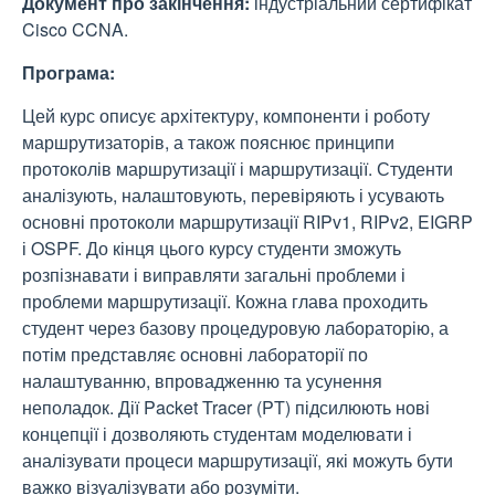
Документ про закінчення:
індустріальний сертифікат
Cisco CCNA.
Програма:
Цей курс описує архітектуру, компоненти і роботу
маршрутизаторів, а також пояснює принципи
протоколів маршрутизації і маршрутизації. Студенти
аналізують, налаштовують, перевіряють і усувають
основні протоколи маршрутизації RIPv1, RIPv2, EIGRP
і OSPF. До кінця цього курсу студенти зможуть
розпізнавати і виправляти загальні проблеми і
проблеми маршрутизації. Кожна глава проходить
студент через базову процедуровую лабораторію, а
потім представляє основні лабораторії по
налаштуванню, впровадженню та усунення
неполадок. Дії Packet Tracer (PT) підсилюють нові
концепції і дозволяють студентам моделювати і
аналізувати процеси маршрутизації, які можуть бути
важко візуалізувати або розуміти.