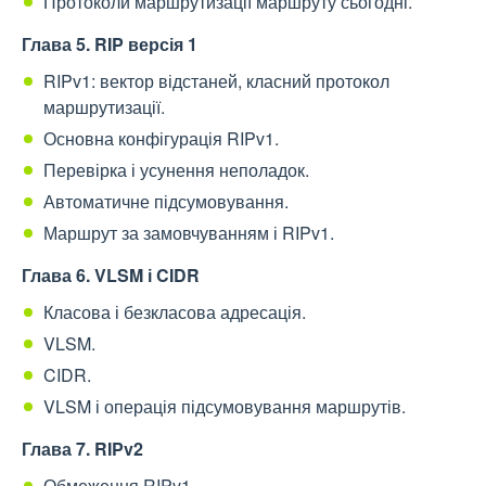
Протоколи маршрутизації маршруту сьогодні.
Глава 5. RIP версія 1
RIPv1: вектор відстаней, класний протокол
маршрутизації.
Основна конфігурація RIPv1.
Перевірка і усунення неполадок.
Автоматичне підсумовування.
Маршрут за замовчуванням і RIPv1.
Глава 6. VLSM і CIDR
Класова і безкласова адресація.
VLSM.
CIDR.
VLSM і операція підсумовування маршрутів.
Глава 7. RIPv2
Обмеження RIPv1.