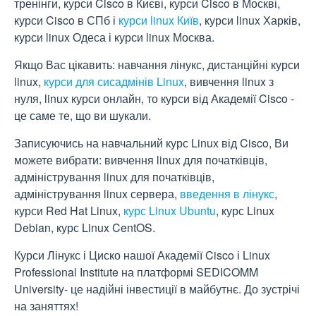
тренінги, курси Cisco в Києві, курси Cisco в Москві,
курси Cisco в СПб і
курси linux Київ
, курси linux Харків,
курси linux Одеса і курси linux Москва.
Якщо Вас цікавить: навчання лінукс, дистанційні курси
linux,
курси для сисадмінів Linux
, вивчення linux з
нуля, linux курси онлайн, то курси від Академії Cisco -
це саме те, що ви шукали.
Записуючись на навчальний курс Linux від Cisco, Ви
можете вибрати: вивчення linux для початківців,
адміністрування linux для початківців,
адміністрування linux сервера,
введення в лінукс
,
курси Red Hat Linux,
курс Linux Ubuntu
, курс Linux
Debian, курс Linux CentOS.
Курси Лінукс і Циско нашої Академії Cisco і Linux
Professional Institute на платформі SEDICOMM
University- це надійні інвестиції в майбутнє. До зустрічі
на заняттях!