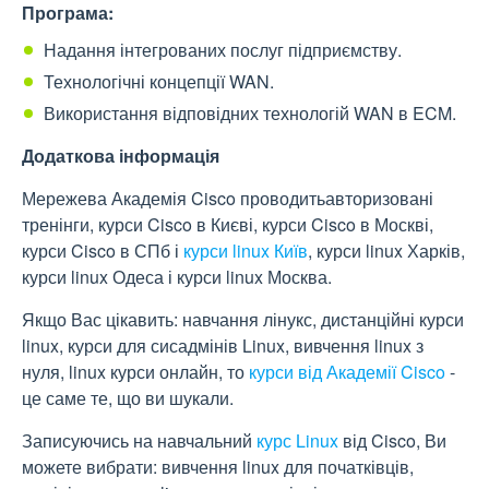
Програма:
Надання інтегрованих послуг підприємству.
Технологічні концепції WAN.
Використання відповідних технологій WAN в ECM.
Додаткова інформація
Мережева Академія Cisco проводитьавторизовані
тренінги, курси Cisco в Києві, курси Cisco в Москві,
курси Cisco в СПб і
курси linux Київ
, курси linux Харків,
курси linux Одеса і курси linux Москва.
Якщо Вас цікавить: навчання лінукс, дистанційні курси
linux, курси для сисадмінів Linux, вивчення linux з
нуля, linux курси онлайн, то
курси від Академії Cisco
-
це саме те, що ви шукали.
Записуючись на навчальний
курс Linux
від Cisco, Ви
можете вибрати: вивчення linux для початківців,