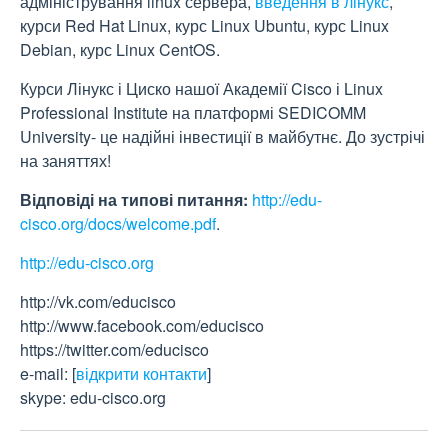
адміністрування linux сервера,
введення в лінукс
,
курси Red Hat Linux, курс Linux Ubuntu, курс Linux
Debian, курс Linux CentOS.
Курси Лінукс і Циско нашої Академії Cisco і Linux
Professional Institute на платформі SEDICOMM
University- це надійні інвестиції в майбутнє. До зустрічі
на заняттях!
Відповіді на типові питання:
http://edu-
cisco.org/docs/welcome.pdf
.
http://edu-cisco.org
http://vk.com/educisco
http://www.facebook.com/educisco
https://twitter.com/educisco
e-mail:
[
відкрити контакти
]
skype: edu-cisco.org