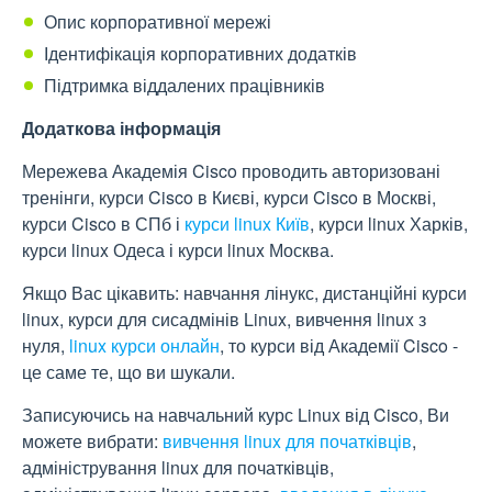
Опис корпоративної мережі
Ідентифікація корпоративних додатків
Підтримка віддалених працівників
Додаткова інформація
Мережева Академія Cisco проводить авторизовані
тренінги, курси Cisco в Києві, курси Cisco в Москві,
курси Cisco в СПб і
курси linux Київ
, курси linux Харків,
курси linux Одеса і курси linux Москва.
Якщо Вас цікавить: навчання лінукс, дистанційні курси
linux, курси для сисадмінів Linux, вивчення linux з
нуля,
linux курси онлайн
, то курси від Академії Cisco -
це саме те, що ви шукали.
Записуючись на навчальний курс Linux від Cisco, Ви
можете вибрати:
вивчення linux для початківців
,
адміністрування linux для початківців,