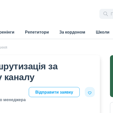
ренінги
Репетитори
За кордоном
Школи
ання
рутизація за
у каналу
Відправити заявку
до менеджера