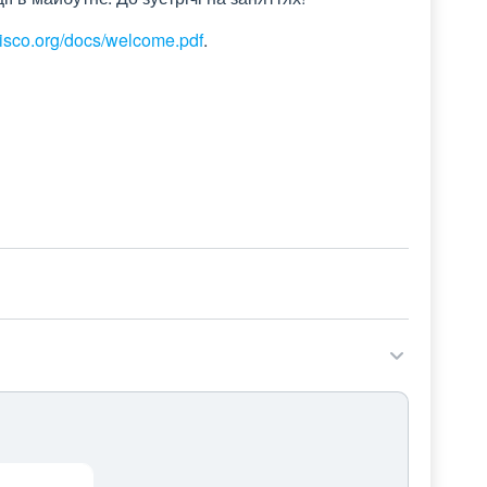
-cisco.org/docs/welcome.pdf
.