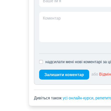
Ваше ім’я
Коментар
надсилати мені нові коментарі за 
або
Відмі
Залишити коментар
Дивіться також
усі онлайн-курси
,
репетит