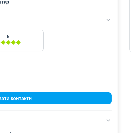
нтар
5
зати контакти