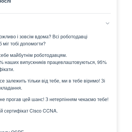
рослі
ожливо і зовсім вдома? Всі роботодавці
 міг тобі допомогти?
 себе майбутнім роботодавцям.
00% наших випускників працевлаштовуються, 95%
фікати.
се залежить тільки від тебе, ми в тебе віримо! Зі
икладання.
не прогав цей шанс! З нетерпінням чекаємо тебе!
ий сертифікат Cisco CCNA.