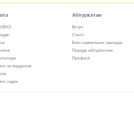
віта
Абітурієнтам
О/ВНЗ
Вступ
еджі
Статті
рси
Блог навчальних закладів
нінги
Поради абітурієнтам
петитори
Професії
іта за кордоном
оли
ячі садки