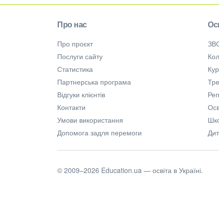
Про нас
Ос
Про проєкт
ЗВ
Послуги сайту
Кол
Статистика
Ку
Партнерська програма
Тре
Відгуки клієнтів
Ре
Контакти
Осв
Умови використання
Шк
Допомога задля перемоги
Дит
© 2009–2026 Education.ua — освіта в Україні.