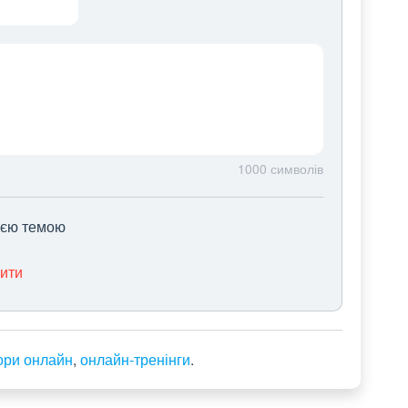
1000
символів
цією темою
нити
ори онлайн
,
онлайн-тренінги
.