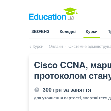
ЗВО/ВНЗ
Коледжі
Курси
Т
(current)
Курси
Онлайн
Системне адмініструв
Cisco CCNA, марш
протоколом стан
300 грн за заняття
для уточнення вартості, звертайтеся 