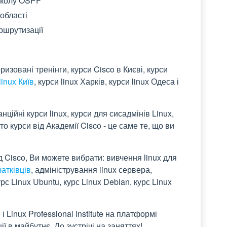
околу OSPF
області
ршрутизації
зовані тренінги, курси Cisco в Києві, курси
linux Київ
, курси linux Харків, курси linux Одеса і
нційні курси linux, курси для сисадмінів Linux,
 то курси від Академії Cisco - це саме те, що ви
 Cisco, Ви можете вибрати: вивчення linux для
чатківців
, адміністрування linux сервера,
рс Linux Ubuntu, курс Linux Debian, курс Linux
і Linux Professional Institute на платформі
ї в майбутнє. До зустрічі на заняттях!