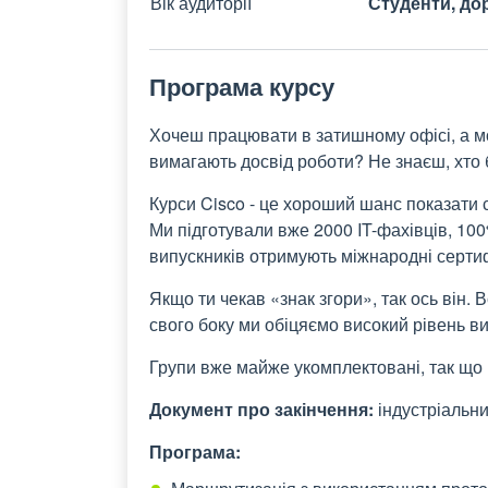
Вік аудиторії
Студенти, до
Програма курсу
Хочеш працювати в затишному офісі, а м
вимагають досвід роботи? Не знаєш, хто б
Курси Cisco - це хороший шанс показати
Ми підготували вже 2000 IT-фахівців, 1
випускників отримують міжнародні серти
Якщо ти чекав «знак згори», так ось він. В
свого боку ми обіцяємо високий рівень в
Групи вже майже укомплектовані, так що 
Документ про закінчення:
індустріальн
Програма: