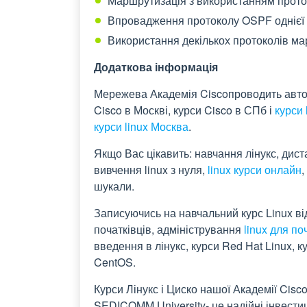
Маршрутизація з використанням прот
Впровадження протоколу OSPF однієї 
Використання декількох протоколів ма
Додаткова інформація
Мережева Академія Ciscoпроводить автори
Cisco в Москві, курси Cisco в СПб і
курси 
курси
linux Москва
.
Якщо Вас цікавить: навчання лінукс, диста
вивчення linux з нуля,
linux курси онлайн
,
шукали.
Записуючись на навчальний курс Linux від
початківців, адміністрування
linux для по
введення в лінукс, курси Red Hat Linux, ку
CentOS.
Курси Лінукс і Циско нашої Академії Cisco 
SEDICOMM University- це надійні інвестиці