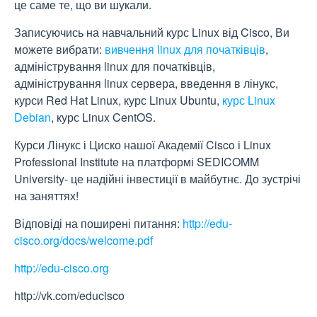
це саме те, що ви шукали.
Записуючись на навчальний курс Linux від Cisco, Ви
можете вибрати:
вивчення
linux для початківців
,
адміністрування linux для початківців,
адміністрування linux сервера, введення в лінукс,
курси Red Hat Linux, курс Linux Ubuntu,
курс Linux
Debian
, курс Linux CentOS.
Курси Лінукс і Циско нашої Академії Cisco і Linux
Professional Institute на платформі SEDICOMM
University- це надійні інвестиції в майбутнє. До зустрічі
на заняттях!
Відповіді на поширені питання:
http://edu-
cisco.org/docs/welcome.pdf
http://edu-cisco.org
http://vk.com/educisco