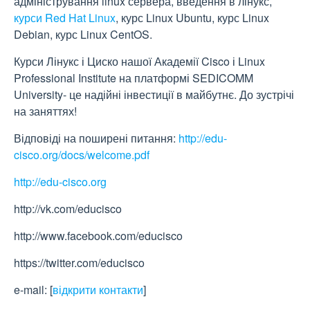
адміністрування linux сервера, введення в лінукс,
курси Red Hat Linux
, курс Linux Ubuntu, курс Linux
Debian, курс Linux CentOS.
Курси Лінукс і Циско нашої Академії Cisco і Linux
Professional Institute на платформі SEDICOMM
University- це надійні інвестиції в майбутнє. До зустрічі
на заняттях!
Відповіді на поширені питання:
http://edu-
cisco.org/docs/welcome.pdf
http://edu-cisco.org
http://vk.com/educisco
http://www.facebook.com/educisco
https://twitter.com/educisco
e-mail:
[
відкрити контакти
]