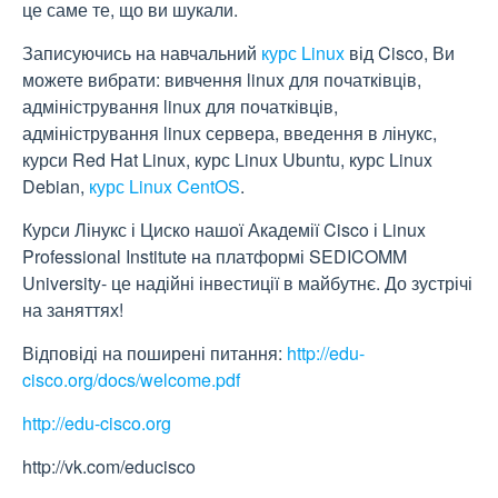
це саме те, що ви шукали.
Записуючись на навчальний
курс Linux
від Cisco, Ви
можете вибрати: вивчення linux для початківців,
адміністрування linux для початківців,
адміністрування linux сервера, введення в лінукс,
курси Red Hat Linux, курс Linux Ubuntu, курс Linux
Debian,
курс Linux CentOS
.
Курси Лінукс і Циско нашої Академії Cisco і Linux
Professional Institute на платформі SEDICOMM
University- це надійні інвестиції в майбутнє. До зустрічі
на заняттях!
Відповіді на поширені питання:
http://edu-
cisco.org/docs/welcome.pdf
http://edu-cisco.org
http://vk.com/educisco