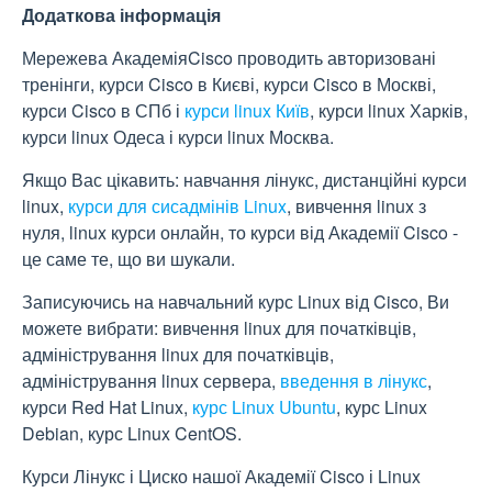
Додаткова інформація
Мережева АкадеміяCisco проводить авторизовані
тренінги, курси Cisco в Києві, курси Cisco в Москві,
курси Cisco в СПб і
курси linux Київ
, курси linux Харків,
курси linux Одеса і курси linux Москва.
Якщо Вас цікавить: навчання лінукс, дистанційні курси
linux,
курси для сисадмінів Linux
, вивчення linux з
нуля, linux курси онлайн, то курси від Академії Cisco -
це саме те, що ви шукали.
Записуючись на навчальний курс Linux від Cisco, Ви
можете вибрати: вивчення linux для початківців,
адміністрування linux для початківців,
адміністрування linux сервера,
введення в лінукс
,
курси Red Hat Linux,
курс Linux Ubuntu
, курс Linux
Debian, курс Linux CentOS.
Курси Лінукс і Циско нашої Академії Cisco і Linux