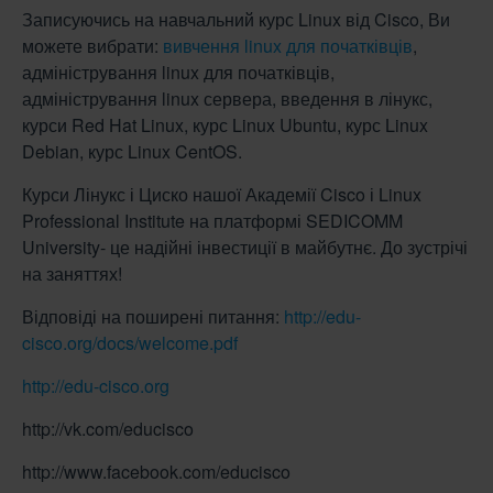
Записуючись на навчальний курс Linux від Cisco, Ви
можете вибрати:
вивчення linux для початківців
,
адміністрування linux для початківців,
адміністрування linux сервера, введення в лінукс,
курси Red Hat Linux, курс Linux Ubuntu, курс Linux
Debian, курс Linux CentOS.
Курси Лінукс і Циско нашої Академії Cisco і Linux
Professional Institute на платформі SEDICOMM
University- це надійні інвестиції в майбутнє. До зустрічі
на заняттях!
Відповіді на поширені питання:
http://edu-
cisco.org/docs/welcome.pdf
http://edu-cisco.org
http://vk.com/educisco
http://www.facebook.com/educisco