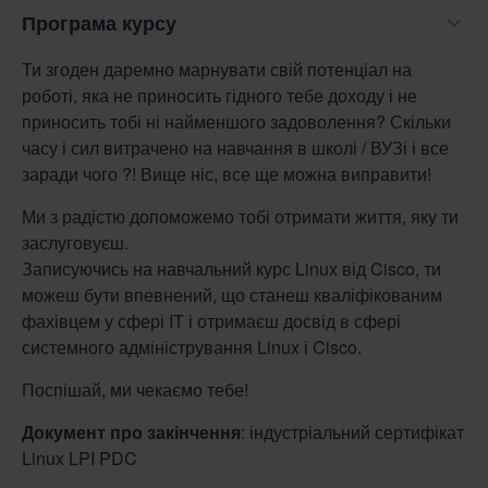
Програма курсу
Ти згоден даремно марнувати свій потенціал на
роботі, яка не приносить гідного тебе доходу і не
приносить тобі ні найменшого задоволення? Скільки
часу і сил витрачено на навчання в школі / ВУЗі і все
заради чого ?! Вище ніс, все ще можна виправити!
Ми з радістю допоможемо тобі отримати життя, яку ти
заслуговуєш.
Записуючись на навчальний курс Linux від Cisco, ти
можеш бути впевнений, що станеш кваліфікованим
фахівцем у сфері IT і отримаєш досвід в сфері
системного адміністрування Linux і Cisco.
Поспішай, ми чекаємо тебе!
Документ про закінчення
: індустріальний сертифікат
Linux LPI PDC