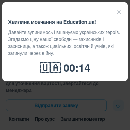
Хвилина мовчання на Education.ua!
Давайте зупинимось і вшануємо українських героїв.
Курси
Онлайн
Системне адміністрування
Згадаємо ціну нашої свободи — захисників і
захисниць, а також цивільних, освітян й учнів, які
Linux LPI, розуміння апаратного
загинули через війну.
забезпечення комп'ютера
300 грн за заняття
для уточнення вартості, звертайтеся до
менеджера
Відправити заявку
Контакти
Про курс
Залишити коментар