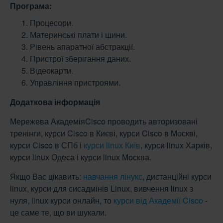
Програма:
Процесори.
Материнські плати і шини.
Рівень апаратної абстракції.
Пристрої зберігання даних.
Відеокарти.
Управління пристроями.
Додаткова інформація
Мережева АкадеміяCisco проводить авторизовані
тренінги, курси Cisco в Києві, курси Cisco в Москві,
курси Cisco в СПб і
курси linux Київ
, курси linux Харків,
курси linux Одеса і курси linux Москва.
Якщо Вас цікавить:
навчання лінукс
, дистанційні курси
linux, курси для сисадмінів Linux, вивчення linux з
нуля, linux курси онлайн, то
курси від Академії Cisco
-
це саме те, що ви шукали.