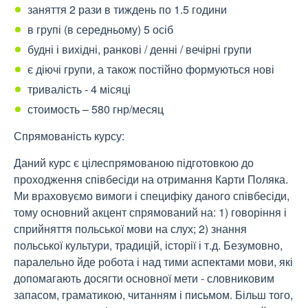
заняття 2 рази в тиждень по 1.5 години
в групі (в середньому) 5 осіб
будні і вихідні, ранкові / денні / вечірні групи
є діючі групи, а також постійно формуються нові
тривалість - 4 місяці
стоимость – 580 гнр/месяц
Спрямованість курсу:
Даний курс є цілеспрямованою підготовкою до
проходження співбесіди на отримання Карти Поляка.
Ми враховуємо вимоги і специфіку даного співбесіди,
тому основний акцент спрямований на: 1) говоріння і
сприйняття польської мови на слух; 2) знання
польської культури, традицій, історії і т.д. Безумовно,
паралельно йде робота і над тими аспектами мови, які
допомагають досягти основної мети - словниковим
запасом, граматикою, читанням і письмом. Більш того,