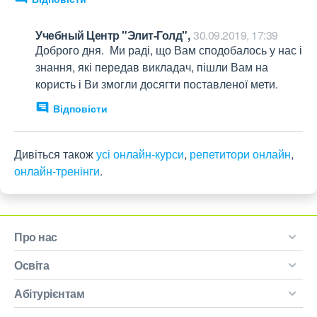
Учебный Центр "Элит-Голд",
30.09.2019, 17:39
Доброго дня.  Ми раді, що Вам сподобалось у нас і 
знання, які передав викладач, пішли Вам на 
користь і Ви змогли досягти поставленої мети.
Відповісти
Дивіться також
усі онлайн-курси
,
репетитори онлайн
,
онлайн-тренінги
.
Про нас
Освіта
Абітурієнтам