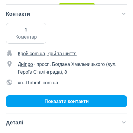
Контакти
1
Коментар
Крой.com.ua, крій та шиття
Дніпро
·
просп. Богдана Хмельницького (вул.
Героїв Сталінграда), 8
xn--i1abmh.com.ua
Показати контакти
Деталі