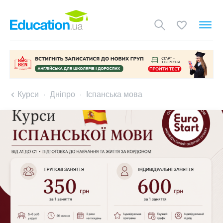
Курси
Дніпро
Іспанська мова