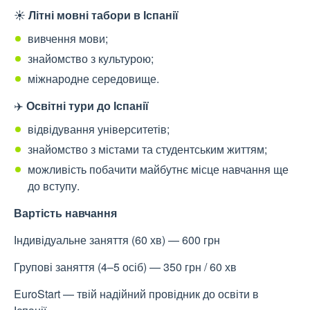
☀️
Літні мовні табори в Іспанії
вивчення мови;
знайомство з культурою;
міжнародне середовище.
✈️
Освітні тури до Іспанії
відвідування університетів;
знайомство з містами та студентським життям;
можливість побачити майбутнє місце навчання ще
до вступу.
Вартість навчання
Індивідуальне заняття (60 хв)
—
600 грн
Групові заняття (4–5 осіб)
—
350 грн / 60 хв
EuroStart — твій надійний провідник до освіти в