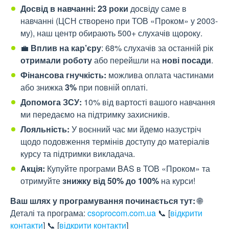
Досвід в навчанні: 23 роки
досвіду саме в
навчанні (ЦСН створено при ТОВ «Проком» у 2003-
му), наш центр обирають 500+ слухачів щороку.
💼
Вплив на кар’єру
: 68% слухачів за останній рік
отримали роботу
або перейшли на
нові посади
.
Фінансова гнучкість:
можлива оплата частинами
або знижка
3%
при повній оплаті.
Допомога ЗСУ:
10% від вартості вашого навчання
ми передаємо на підтримку захисників.
Лояльність:
У воєнний час ми йдемо назустріч
щодо подовження термінів доступу до матеріалів
курсу та підтримки викладача.
Акція:
Купуйте програми BAS в ТОВ «Проком» та
отримуйте
знижку від 50% до 100%
на курси!
Ваш шлях у програмування починається тут:
🌐
Деталі та програма:
csoprocom.com.ua
📞
[
відкрити
контакти
]
📞
[
відкрити контакти
]