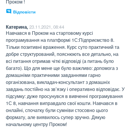
Проком !
Відповісти
Катерина,
23.11.2021, 08:44
Навчався в Проком на стартовому курсі 
програмування на платформі 1С:Підприємство 8. 
Тільки позитивні враження. Курс суто практичний та 
добре структурований, пояснюють все детально, на 
всі питання отримав чіткі відповіді (а питань було 
багато). Що для мене ще було важливо: допомога з 
домашніми практичними завданнями гарно 
організована, викладач-консультант з домашніх 
завдань постійно на зв’язку і оперативно відповідає. У 
підсумку: дуже просунувся в вивченні програмування 
1С 8, навчання виправдало свої кошти. Навчався в 
онлайні, спочатку були сумніви стосовно цього 
формату, але виявилось супер зручно. Дякую 
начальному центру Проком!