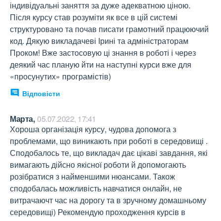
індивідуальні заняття за дуже адекватною ціною. 
Після курсу став розуміти як все в цій системі 
структуровано та почав писати грамотний працюючий 
код. Дякую викладачеві Ірині та адміністраторам 
Проком! Вже застосовую ці знання в роботі і через 
деякий час планую йти на наступні курси вже для 
«просунутих» програмістів)
Відповісти
Марта,
05.07.2022, 17:41
Хороша організація курсу, чудова допомога з 
проблемами, що виникають при роботі в середовищі . 
Сподобалось те, що викладач дає цікаві завдання, які 
вимагають дійсно якісної роботи й допомогають 
розібратися з найменшими нюансами. Також 
сподобалась можливість навчатися онлайн, не 
витрачаючт час на дорогу та в зручному домашньому 
середовищі) Рекомендую проходження курсів в 