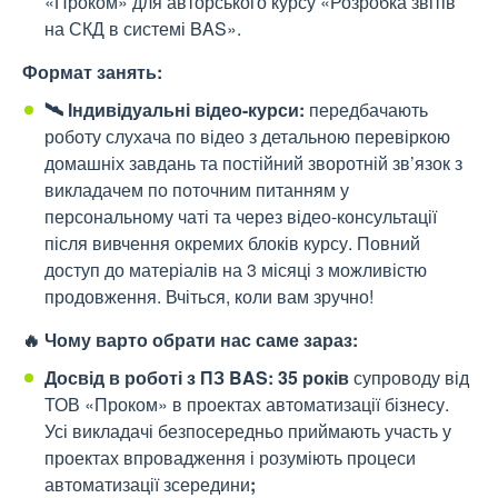
«Проком» для авторського курсу «Розробка звітів
на СКД в системі BAS».
Формат занять:
🛰
️ Індивідуальні відео-курси:
передбачають
роботу слухача по відео з детальною перевіркою
домашніх завдань та постійний зворотній зв’язок з
викладачем по поточним питанням у
персональному чаті та через відео-консультації
після вивчення окремих блоків курсу. Повний
доступ до матеріалів на 3 місяці з можливістю
продовження. Вчіться, коли вам зручно!
🔥
Чому варто обрати нас саме зараз:
Досвід в роботі з ПЗ BAS: 35 років
супроводу від
ТОВ «Проком» в проектах автоматизації бізнесу.
Усі викладачі безпосередньо приймають участь у
проектах впровадження і розуміють процеси
автоматизації зсередини
;