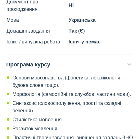
Документ про
Ні
проходження
Мова
Українська
Домашні завдання
Так (Є)
Іспит / випускна робота
Іспиту немає
Програма курсу
Основи мовознавства (фонетика, лексикологія,
будова слова тощо).
Морфологія (самостійні та службові частини мови).
Синтаксис (словосполучення, прості та складні
речення).
Стилістика мовлення.
Розвиток мовлення.
Практичні творчі завдання, вирішення завдань ЗНО