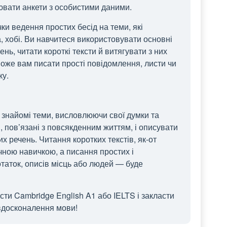
нювати анкети з особистими даними.
ки ведення простих бесід на теми, які
а, хобі. Ви навчитеся використовувати основні
нь, читати короткі тексти й витягувати з них
оже вам писати прості повідомлення, листи чи
ку.
 знайомі теми, висловлюючи свої думки та
 пов’язані з повсякденним життям, і описувати
х речень. Читання коротких текстів, як-от
ичною навичкою, а писання простих і
таток, описів місць або людей — буде
сти Cambridge English A1
або IELTS
і закласти
вдосконалення мови!