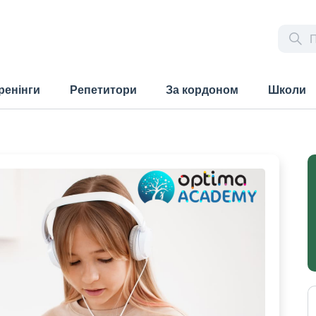
ренінги
Репетитори
За кордоном
Школи