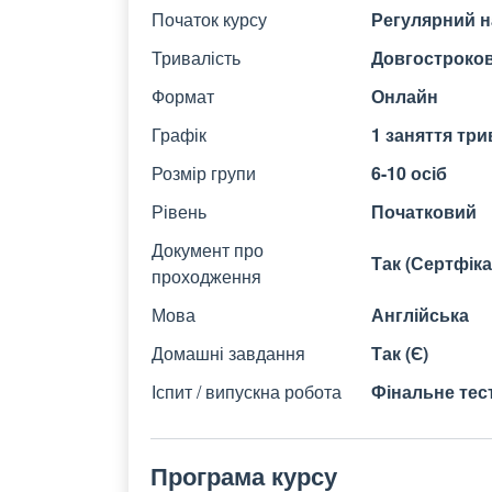
Початок курсу
Регулярний н
Тривалість
Довгострокови
Формат
Онлайн
Графік
1 заняття три
Розмір групи
6-10 осіб
Рівень
Початковий
Документ про
Так (Сертфік
проходження
Мова
Англійська
Домашні завдання
Так (Є)
Іспит / випускна робота
Фінальне тес
Програма курсу