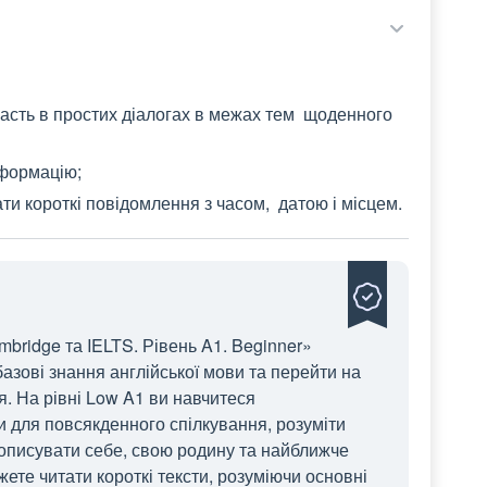
участь в простих діалогах в межах тем щоденного
інформацію;
ти короткі повідомлення з часом, датою і місцем.
mbridge та IELTS. Рівень A1. Beginner»
базові знання англійської мови та перейти на
. На рівні Low A1 ви навчитеся
и для повсякденного спілкування, розуміти
ж описувати себе, свою родину та найближче
те читати короткі тексти, розуміючи основні