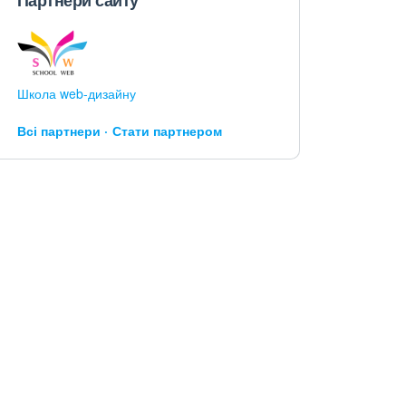
Партнери сайту
Школа web-дизайну
Всі партнери
Стати партнером