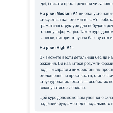
ідеї, і писати прості речення чи запов
На рівні Medium A1
ви опануєте навич
стосуються вашого життя: сім'я, робот
граматичні структури для побудови рече
головну інформацію. Також курс допом
записки, використовуючи базову лекси
На рівні High A1+
Ви зможете вести детальніші бесіди на
бажання. Ви навчитеся розуміти фрази,
події чи справи з використанням прости
оголошення чи прості статті, стане зв
структурованих текстів — особистих но
виконуватися з легкістю.
Цей курс допоможе вам упевнено скла
надійний фундамент для подальшого 