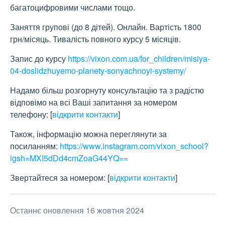
багатоцифровими числами тощо.
Заняття групові (до 8 дітей). Онлайн. Вартість 1800
грн/місяць. Тивалість повного курсу 5 місяців.
Запис до курсу
https://vixon.com.ua/for_children/misiya-
04-doslidzhuyemo-planety-sonyachnoyi-systemy/
Надамо більш розгорнуту консультацію та з радістю
відповімо на всі Ваші запитання за номером
телефону:
[
відкрити контакти
]
Також, інформацію можна переглянути за
посиланням:
https://www.instagram.com/vixon_school?
igsh=MXI5dDd4cmZoaG44YQ==
Звертайтеся за номером:
[
відкрити контакти
]
Останнє оновлення 16 жовтня 2024