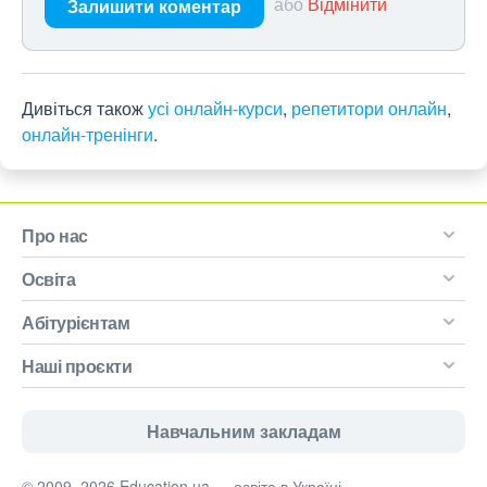
або
Відмінити
Залишити коментар
Дивіться також
усі онлайн-курси
,
репетитори онлайн
,
онлайн-тренінги
.
Про нас
Освіта
Абітурієнтам
Наші проєкти
Навчальним закладам
© 2009–2026 Education.ua — освіта в Україні.