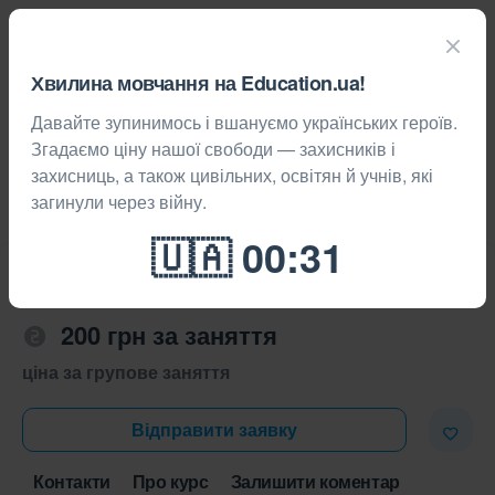
Хвилина мовчання на Education.ua!
Давайте зупинимось і вшануємо українських героїв.
Згадаємо ціну нашої свободи — захисників і
захисниць, а також цивільних, освітян й учнів, які
загинули через війну.
Курси
Кривий Ріг
Англійська мова
Англійська мова
200 грн за заняття
ціна за групове заняття
Відправити заявку
Контакти
Про курс
Залишити коментар