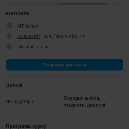
Контакти
MT School
Кривий Ріг
·
вул. Героїв АТО, 11
mtschool.org.ua
Показати контакти
Деталі
Середня школа,
Вік аудиторії
студенти, дорослі
Програма курсу