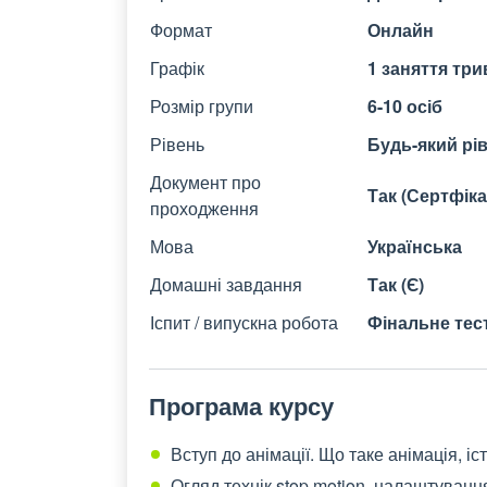
Формат
Онлайн
Графік
1 заняття три
Розмір групи
6-10 осіб
Рівень
Будь-який рі
Документ про
Так (Сертфік
проходження
Мова
Українська
Домашні завдання
Так (Є)
Іспит / випускна робота
Фінальне тес
Програма курсу
Вступ до анімації. Що таке анімація, іс
Огляд технік stop motion, налаштування