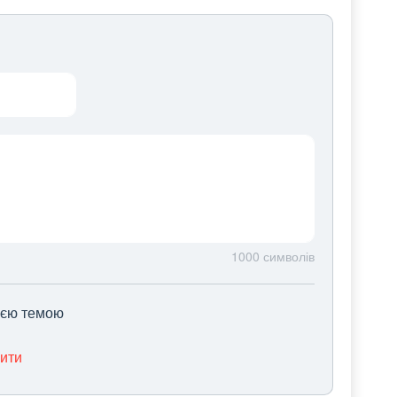
1000
символів
цією темою
нити