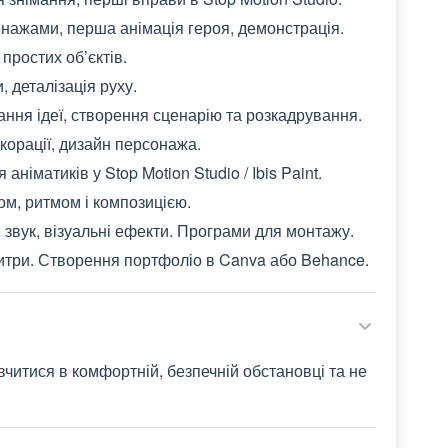
нажами, перша анімація героя, демонстрація.
простих об’єктів.
 деталізація руху.
ання ідеї, створення сценарію та розкадрування.
екорації, дизайн персонажа.
німатиків у Stop Motion Studio / Ibis Paint.
ом, ритмом і композицією.
 звук, візуальні ефекти. Програми для монтажу.
титри. Створення портфоліо в Canva або Behance.
вчитися в комфортній, безпечній обстановці та не