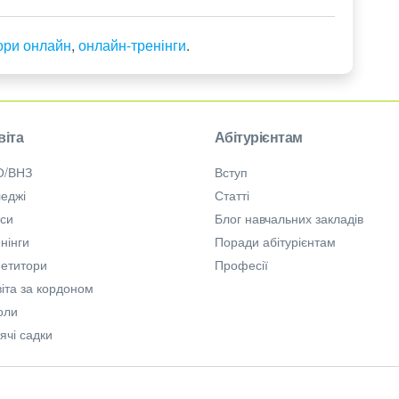
ори онлайн
,
онлайн-тренінги
.
віта
Абітурієнтам
О/ВНЗ
Вступ
еджі
Статті
рси
Блог навчальних закладів
нінги
Поради абітурієнтам
петитори
Професії
іта за кордоном
оли
ячі садки