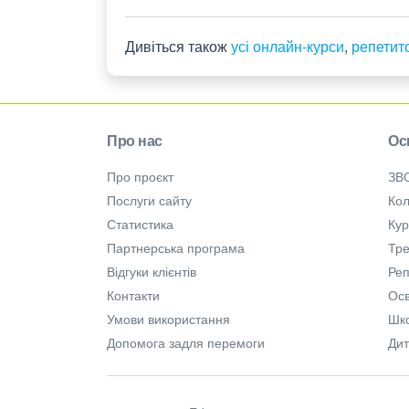
Дивіться також
усі онлайн-курси
,
репетит
Про нас
Ос
Про проєкт
ЗВ
Послуги сайту
Кол
Статистика
Ку
Партнерська програма
Тре
Відгуки клієнтів
Ре
Контакти
Осв
Умови використання
Шк
Допомога задля перемоги
Дит