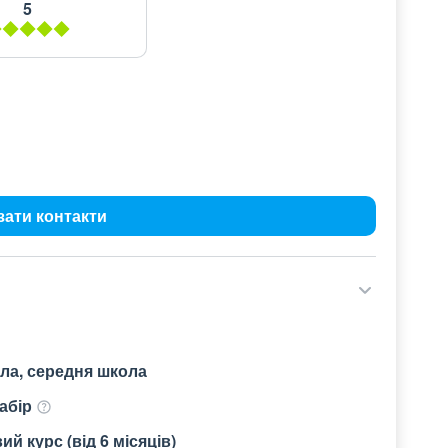
5
зати контакти
ла, середня школа
абір
й курс (від 6 місяців)