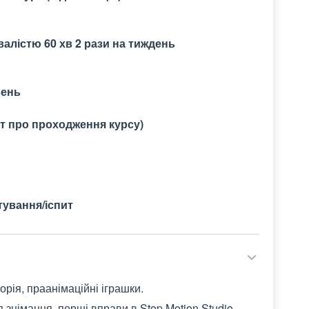
валістю 60 хв 2 рази на тиждень
вень
ат про проходження курсу)
тування/іспит
торія, праанімаційні іграшки.
 знімання, перші вправи в Stop Motion Studio.