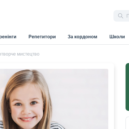
ренінги
Репетитори
За кордоном
Школи
отворче мистецтво