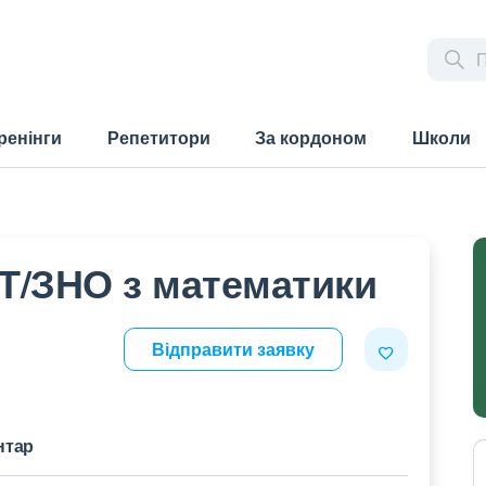
ренінги
Репетитори
За кордоном
Школи
Т/ЗНО з математики
Відправити заявку
нтар