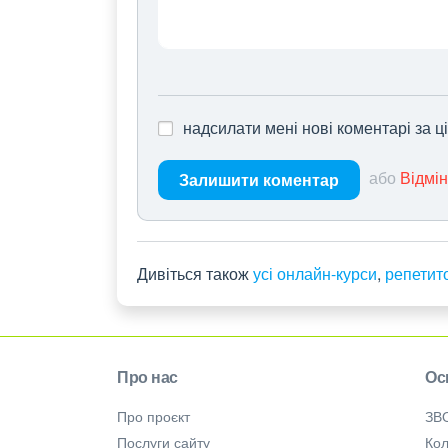
надсилати мені нові коментарі за 
або
Відмі
Залишити коментар
Дивіться також
усі онлайн-курси
,
репетит
Про нас
Ос
Про проєкт
ЗВ
Послуги сайту
Кол