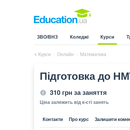
ЗВО/ВНЗ
Коледжі
Курси
Т
(current)
Курси
Онлайн
Математика
Підготовка до НМ
310 грн за заняття
Ціна залежить від к-сті занять
Контакти
Про курс
Залишити коме