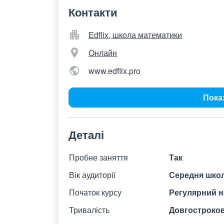
Контакти
Edflix, школа математики
Онлайн
www.edflix.pro
Пока
Деталі
Пробне заняття
Так
Вік аудиторії
Середня школ
Початок курсу
Регулярний н
Тривалість
Довгострокови