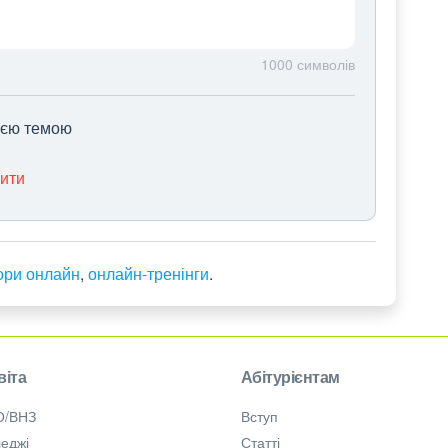
1000
символів
цією темою
нити
ори онлайн
,
онлайн-тренінги
.
віта
Абітурієнтам
О/ВНЗ
Вступ
еджі
Статті