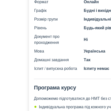
Формат
Онлайн
Графік
Будні і вихідн
Розмір групи
Індивідуальні
Рівень
Будь-який рі
Документ про
Ні
проходження
Мова
Українська
Домашні завдання
Так
Іспит / випускна робота
Іспиту немає
Програма курсу
Допоможемо підготуватися до НМТ без ст
Індивідуальна програма під кожного у