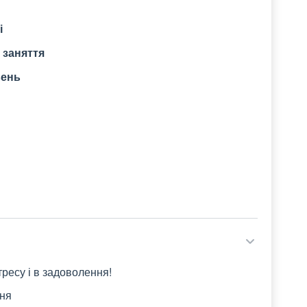
і
 заняття
вень
ресу і в задоволення!
чня