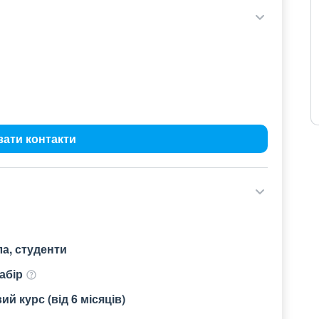
зати контакти
а, студенти
абір
й курс (від 6 місяців)