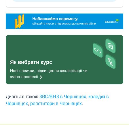
Як вибрати курс
Нові навички, підвищення кваліфікації чи
зміна
професії
Дивіться також
ЗВО/ВНЗ в Чернівцях
,
коледжі в
Чернівцях
,
репетитори в Чернівцях
.