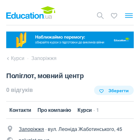
Курси
Запоріжжя
Поліглот, мовний центр
0 відгуків
Зберегти
Контакти
Про компанію
Курси
1
Запоріжжя
·
вул. Леоніда Жаботинського, 45