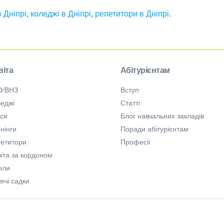
 Дніпрі
,
коледжі в Дніпрі
,
репетитори в Дніпрі
.
віта
Абітурієнтам
О/ВНЗ
Вступ
еджі
Статті
рси
Блог навчальних закладів
нінги
Поради абітурієнтам
петитори
Професії
іта за кордоном
оли
ячі садки