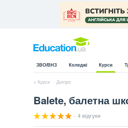
ЗВО/ВНЗ
Коледжі
Курси
Т
(current)
Курси
Дніпро
Balete, балетна шк
4 відгуки