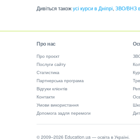
Дивіться також
усі курси в Дніпрі
,
ЗВО/ВНЗ в
Про нас
Ос
Про проєкт
ЗВ
Послуги сайту
Кол
Статистика
Ку
Партнерська програма
Тре
Відгуки клієнтів
Ре
Контакти
Осв
Умови використання
Шк
Допомога задля перемоги
Дит
© 2009–2026 Education.ua — освіта в Україні.