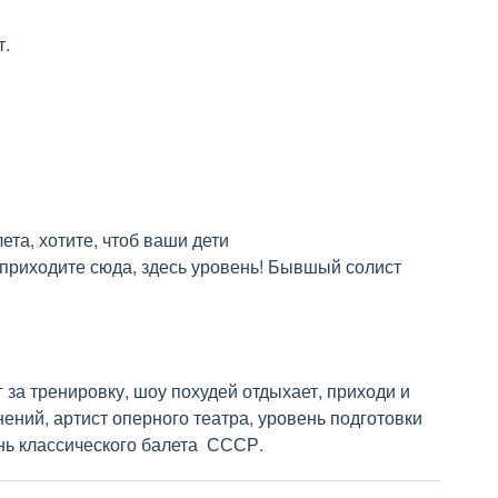
т.
та, хотите, чтоб ваши дети

 приходите сюда, здесь уровень! Бывшый солист 
за тренировку, шоу похудей отдыхает, приходи и 
ений, артист оперного театра, уровень подготовки 
ь классического балета  СССР.