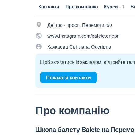
Контакти
Про компанію
Курси
1
В
Дніпро
·
просп. Перемоги, 50
www.instagram.com/balete.dnepr
Качкаева Світлана Олегівна
Щоб зв'язатися із закладом, відкрийте тел
Показати контакти
Про компанію
Школа балету
Balete
на Перемоз