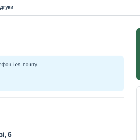
ідгуки
ефон і ел. пошту.
і, 6