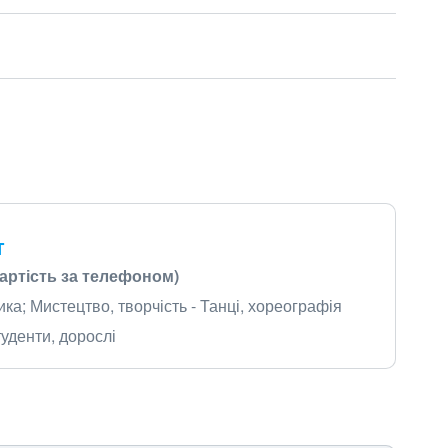
т
вартість за телефоном)
ика; Мистецтво, творчість - Танці, хореографія
уденти, дорослі