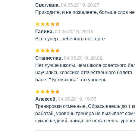
Светлана
,
04.05.2019, 20:27
Приходите, и не пожалеете, больше слов не
Галина
,
04.05.2019, 20:15
Всё супер , ребёнок в восторге
Станислав
,
04.05.2019, 20:02
Нет лучше школы, чем школа советского бале
научились классике отечественного балета,
балет " Колмакова" это уровень
Алексей
,
04.05.2019, 19:55
Тренировки отменные, Сбрасываешь до 1 кг 
работай, уровень тренера не вызывает сомн
сумасшедший, приди, не пожалеешь, уровен