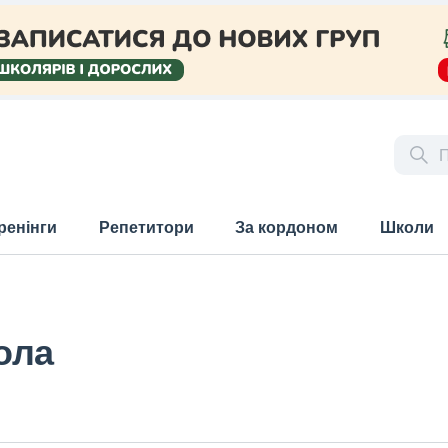
ренінги
Репетитори
За кордоном
Школи
ола