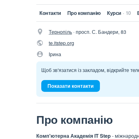
Контакти
Про компанію
Курси
10
Тернопіль
·
просп. С. Бандери, 83
te.itstep.org
Ірина
Щоб зв'язатися із закладом, відкрийте тел
Показати контакти
Про компанію
Комп'ютерна Академія IT Step
- міжнародн