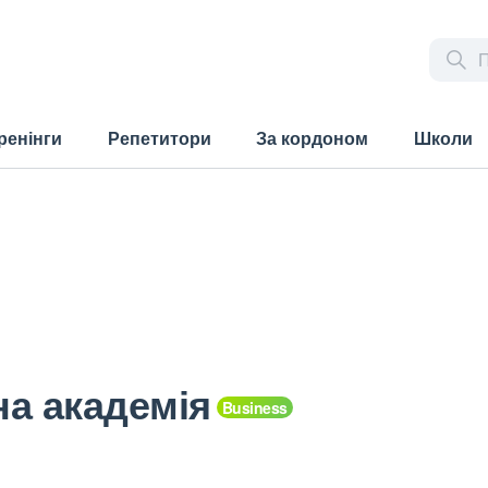
ренінги
Репетитори
За кордоном
Школи
на академія