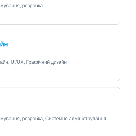
рамування, розробка
айн
изайн, UI/UX, Графічний дизайн
рамування, розробка, Системне адміністрування