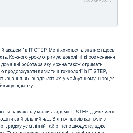
1000
символів
ій академії в IT STEP. Мені хочеться дізнатися щось 
ють. Кожного уроку отримую доволі чіткі роз'яснення 
Є домашні робота за яку можна також отримати 
 продовжувати вивчати it-технології із IT STEP, 
ть знання, які знадобляться у майбутньому. Процес 
йвищу відмітку.
ів , я навчаюсь у малій академії IT STEP , дуже мені 
ити свій вільний час. В літку провів канікули з 
і , раджу усім літній табір  непошкодуєте, адже  
. Тут я дізнаюсь що разу нові і цікаві теми для 