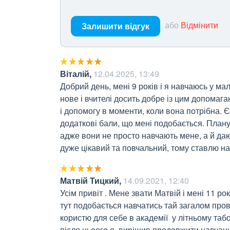
або
Відмінити
Залишити відгук
Віталій
,
12.04.2025, 13:49
Добрий день, мені 9 років і я навчаюсь у мал
нове і вчителі досить добре із цим допомага
і допомогу в моменти, коли вона потрібна. 
додаткові бали, що мені подобається. Планую
адже вони не просто навчають мене, а й даю
дуже цікавий та повчальний, тому ставлю на
Матвій Тицкий
,
14.09.2021, 12:40
Усім привіт . Мене звати Матвій і мені 11 рок
тут подобається навчатись тай загалом провод
користю для себе в академії  у літньому табор
після цьоого я  вирішив продовжити навчання 