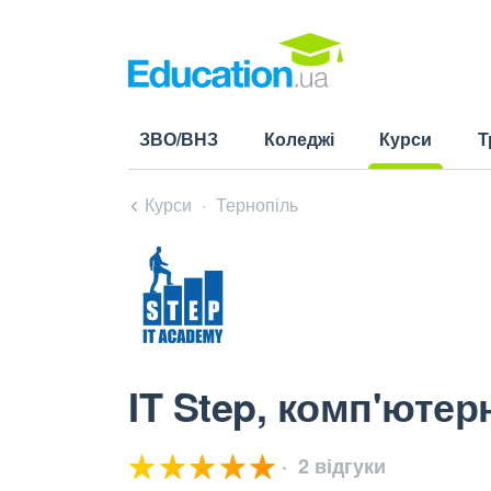
ЗВО/ВНЗ
Коледжі
Курси
Т
(current)
Курси
Тернопіль
IT Step, комп'ютер
2 відгуки