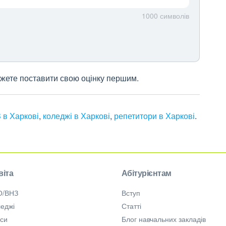
1000
символів
 можете поставити свою оцінку першим.
 в Харкові
,
коледжі в Харкові
,
репетитори в Харкові
.
віта
Абітурієнтам
О/ВНЗ
Вступ
еджі
Статті
рси
Блог навчальних закладів