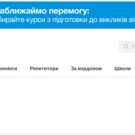
ренінги
Репетитори
За кордоном
Школи