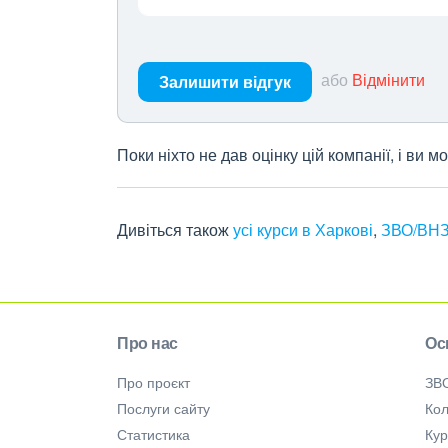
або
Відмінити
Залишити відгук
Поки ніхто не дав оцінку цій компанії, і ви
Дивіться також
усі курси в Харкові
,
ЗВО/ВНЗ
Про нас
Ос
Про проєкт
ЗВ
Послуги сайту
Кол
Статистика
Ку