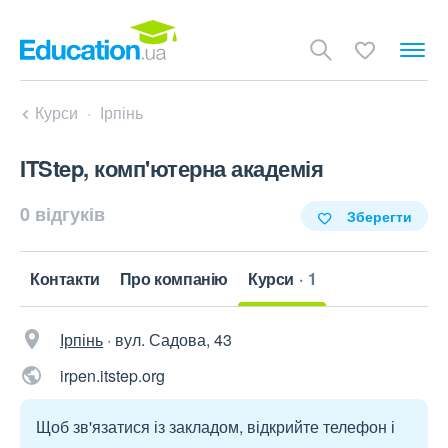
Курси
Ірпінь
ITStep, комп'ютерна академія
0 відгуків
Зберегти
Контакти
Про компанію
Курси
1
Ірпінь
·
вул. Садова, 43
irpen.itstep.org
Щоб зв'язатися із закладом, відкрийте телефон і