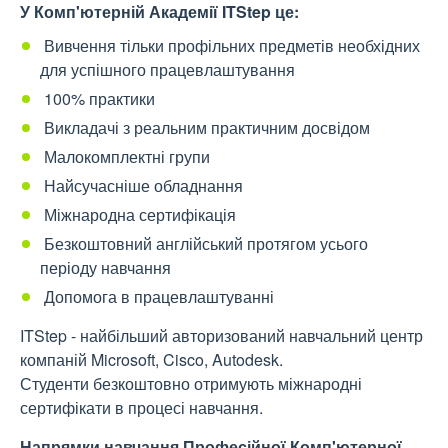
У Комп'ютерній Академії
ITStep
це:
Вивчення тільки профільних предметів необхідних
для успішного працевлаштування
100% практики
Викладачі з реальним практичним досвідом
Малокомплектні групи
Найсучасніше обладнання
Міжнародна сертифікація
Безкоштовний англійський протягом усього
періоду навчання
Допомога в працевлаштуванні
ITStep - найбільший авторизований навчальний центр
компаній Microsoft, Cisco, Autodesk.
Студенти безкоштовно отримують міжнародні
сертифікати в процесі навчання.
Напрямки навчання Професійної Комп'ютерної