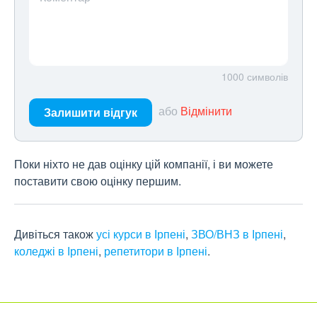
1000
символів
або
Відмінити
Залишити відгук
Поки ніхто не дав оцінку цій компанії, і ви можете
поставити свою оцінку першим.
Дивіться також
усі курси в Ірпені
,
ЗВО/ВНЗ в Ірпені
,
коледжі в Ірпені
,
репетитори в Ірпені
.