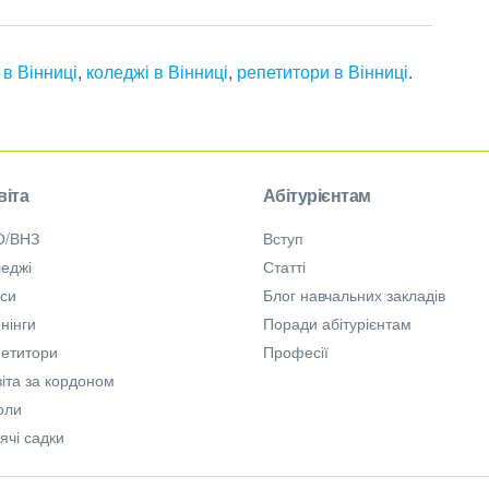
в Вінниці
,
коледжі в Вінниці
,
репетитори в Вінниці
.
віта
Абітурієнтам
О/ВНЗ
Вступ
еджі
Статті
рси
Блог навчальних закладів
нінги
Поради абітурієнтам
петитори
Професії
іта за кордоном
оли
ячі садки