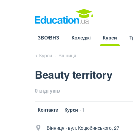
ЗВО/ВНЗ
Коледжі
Курси
Т
(current)
Курси
Вінниця
Beauty territory
0 відгуків
Контакти
Курси
1
Вінниця
·
вул. Коцюбинського, 27