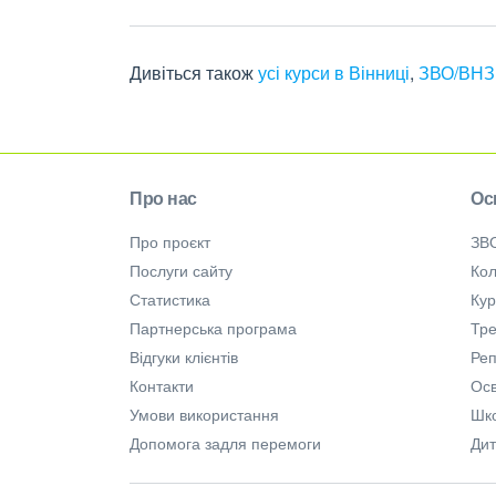
Дивіться також
усі курси в Вінниці
,
ЗВО/ВНЗ 
Про нас
Ос
Про проєкт
ЗВ
Послуги сайту
Кол
Статистика
Ку
Партнерська програма
Тре
Відгуки клієнтів
Ре
Контакти
Осв
Умови використання
Шк
Допомога задля перемоги
Дит