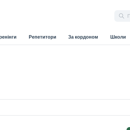
ренінги
Репетитори
За кордоном
Школи