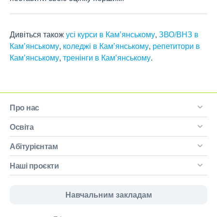
Дивіться також
усі курси в Камʼянському
,
ЗВО/ВНЗ в
Камʼянському
,
коледжі в Камʼянському
,
репетитори в
Камʼянському
,
тренінги в Камʼянському
.
Про нас
Освіта
Абітурієнтам
Наші проєкти
Навчальним закладам