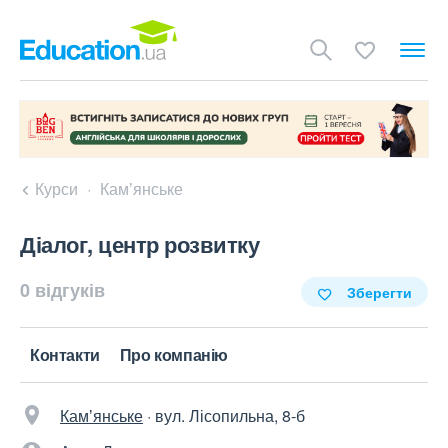
Курси
Камʼянське
Діалог, центр розвитку
0 відгуків
Зберегти
Контакти
Про компанію
Камʼянське
·
вул. Лісопильна, 8-б