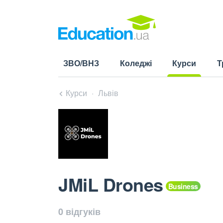
ЗВО/ВНЗ
Коледжі
Курси
Т
(current)
Курси
Львів
JMiL Drones
0 відгуків