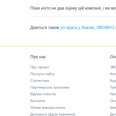
Поки ніхто не дав оцінку цій компанії, і ви
Дивіться також
усі курси у Львові
,
ЗВО/ВНЗ у
Про нас
Ос
Про проєкт
ЗВ
Послуги сайту
Кол
Статистика
Ку
Партнерська програма
Тре
Відгуки клієнтів
Ре
Контакти
Осв
Умови використання
Шк
Допомога задля перемоги
Дит