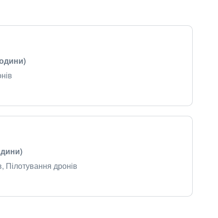
години)
онів
одини)
в, Пілотування дронів