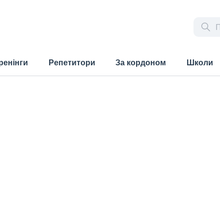
ренінги
Репетитори
За кордоном
Школи