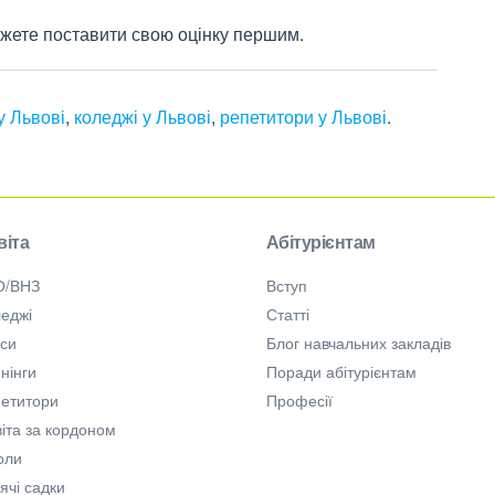
 можете поставити свою оцінку першим.
 Львові
,
коледжі у Львові
,
репетитори у Львові
.
віта
Абітурієнтам
О/ВНЗ
Вступ
еджі
Статті
рси
Блог навчальних закладів
нінги
Поради абітурієнтам
петитори
Професії
іта за кордоном
оли
ячі садки