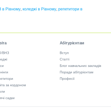
 в Рівному
,
коледжі в Рівному
,
репетитори в
віта
Абітурієнтам
О/ВНЗ
Вступ
еджі
Статті
рси
Блог навчальних закладів
нінги
Поради абітурієнтам
петитори
Професії
іта за кордоном
оли
ячі садки