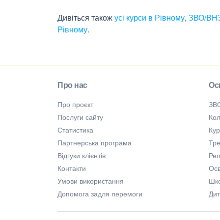
Дивіться також
усі курси в Рівному
,
ЗВО/ВНЗ
Рівному
.
Про нас
Ос
Про проєкт
ЗВ
Послуги сайту
Кол
Статистика
Ку
Партнерська програма
Тре
Відгуки клієнтів
Ре
Контакти
Осв
Умови використання
Шк
Допомога задля перемоги
Дит