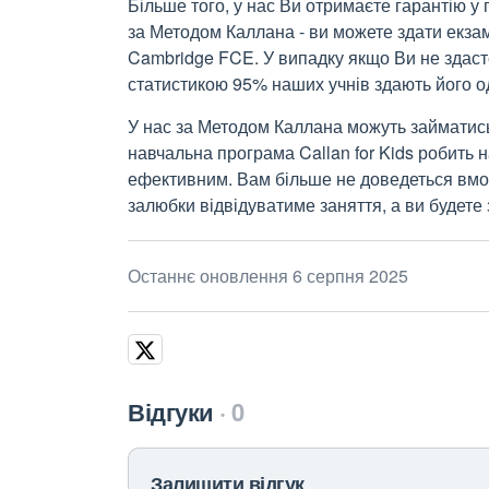
Більше того, у нас Ви отримаєте гарантію у
за Методом Каллана - ви можете здати екза
Cambridge FCE. У випадку якщо Ви не здаст
статистикою 95% наших учнів здають його о
У нас за Методом Каллана можуть займатись т
навчальна програма Callan for Kids робить 
ефективним. Вам більше не доведеться вмовл
залюбки відвідуватиме заняття, а ви будете
Останнє оновлення 6 серпня 2025
Відгуки
0
Залишити відгук