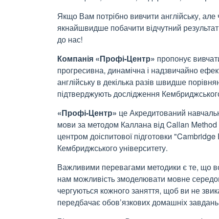
Якщо Вам потрібно вивчити англійську, але
якнайшвидше побачити відчутний результат і
до нас!
Компанія «Профі-Центр»
пропонує вивчат
прогресивна, динамічна і надзвичайно ефек
англійську в декілька разів швидше порівн
підтверджують дослідження Кембриджського
«Профі-Центр»
це Акредитований навчальн
мови за методом Каллана від Callan Method
центром доіспитової підготовки "Cambridge 
Кембриджського університету.
Важливими перевагами методики є те, що всі
нам можливість змоделювати мовне середов
чергуються кожного заняття, щоб ви не звик
передбачає обов’язкових домашніх завдань,