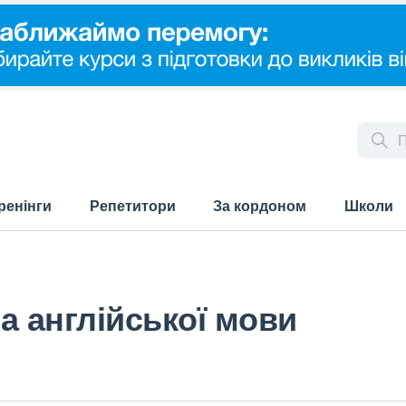
ренінги
Репетитори
За кордоном
Школи
а англійської мови