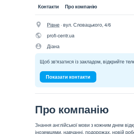
Контакти
Про компанію
Рівне
·
вул. Словацького, 4/6
profi-centr.ua
Діана
Щоб зв'язатися із закладом, відкрийте тел
Показати контакти
Про компанію
Знання англійської мови з кожним днем відк
іноземцями, навчанні, подорожах, новій робо