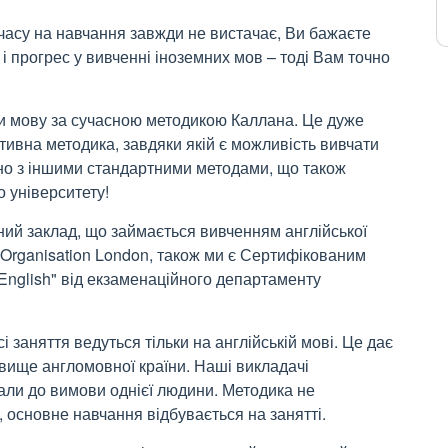
 часу на навчання завжди не вистачає, Ви бажаєте
 прогрес у вивченні іноземних мов – тоді Вам точно
и мову за сучасною методикою Каллана. Це дуже
тивна методика, завдяки якій є можливість вивчати
яно з іншими стандартними методами, що також
 університету!
ий заклад, що займається вивченням англійської
 Organisation London, також ми є Сертифікованим
English" від екзаменаційного департаменту
 заняття ведуться тільки на англійській мові. Це дає
ище англомовної країни. Наші викладачі
али до вимови однієї людини. Методика не
 основне навчання відбувається на занятті.