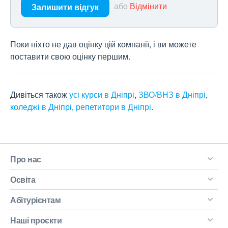
або
Відмінити
Залишити відгук
Поки ніхто не дав оцінку цій компанії, і ви можете
поставити свою оцінку першим.
Дивіться також
усі курси в Дніпрі
,
ЗВО/ВНЗ в Дніпрі
,
коледжі в Дніпрі
,
репетитори в Дніпрі
.
Про нас
Освіта
Абітурієнтам
Наші проєкти