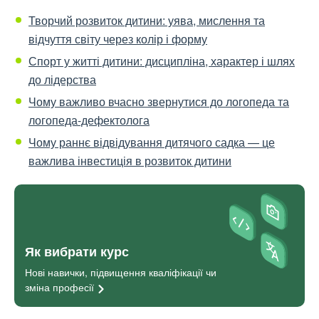
Творчий розвиток дитини: уява, мислення та
відчуття світу через колір і форму
Спорт у житті дитини: дисципліна, характер і шлях
до лідерства
Чому важливо вчасно звернутися до логопеда та
логопеда-дефектолога
Чому раннє відвідування дитячого садка — це
важлива інвестиція в розвиток дитини
Як вибрати курс
Нові навички, підвищення кваліфікації чи
зміна
професії