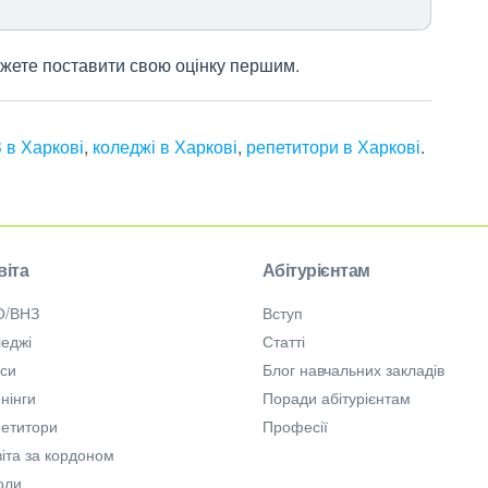
 можете поставити свою оцінку першим.
 в Харкові
,
коледжі в Харкові
,
репетитори в Харкові
.
віта
Абітурієнтам
О/ВНЗ
Вступ
еджі
Статті
рси
Блог навчальних закладів
нінги
Поради абітурієнтам
петитори
Професії
іта за кордоном
оли