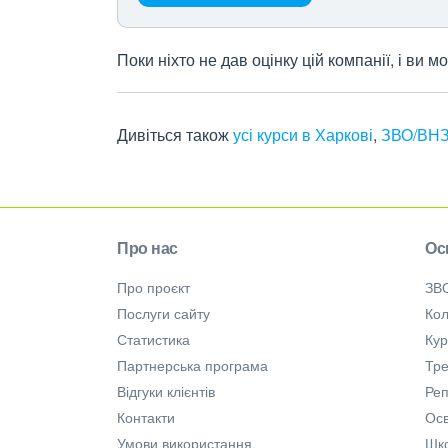
Поки ніхто не дав оцінку цій компанії, і ви
Дивіться також
усі курси в Харкові
,
ЗВО/ВНЗ
Про нас
Ос
Про проєкт
ЗВ
Послуги сайту
Кол
Статистика
Ку
Партнерська програма
Тре
Відгуки клієнтів
Ре
Контакти
Осв
Умови використання
Шк