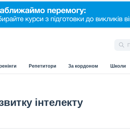
ренінги
Репетитори
За кордоном
Школи
звитку інтелекту