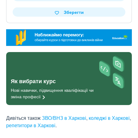
Зберегти
Як вибрати курс
Нові навички, підвищення кваліфікації чи
зміна
професії
Дивіться також
ЗВО/ВНЗ в Харкові
,
коледжі в Харкові
,
репетитори в Харкові
.