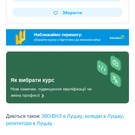
Зберегти
Як вибрати курс
Нові навички, підвищення кваліфікації чи
зміна
професії
Дивіться також
ЗВО/ВНЗ в Луцьку
,
коледжі в Луцьку
,
репетитори в Луцьку
.